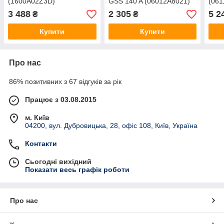
(1600A02Z3D)
GSS 140 A (06012A8021)
(061
3 488
2 305
5 2
₴
₴
Купити
Купити
Про нас
86% позитивних з 67 відгуків за рік
Працює з 03.08.2015
м. Київ
04200, вул. Дубровицька, 28, офіс 108, Київ, Україна
Контакти
Сьогодні вихідний
Показати весь графік роботи
Про нас