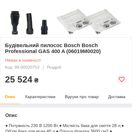
Будівельний пилосос Bosch Bosch
Professional GAS 400 A (06019M0020)
Немає в наявності
Код: 99-00020753
Роздріб
25 524
₴
Опис
Характеристики
Відгуки про товар
Доставка
Опис
● Потужність 230 В 1200 Вт;● Місткість бака для сміття 28 л;●
Об'єм бака для води 40 л;● Площа фільтра 3600 см2;●