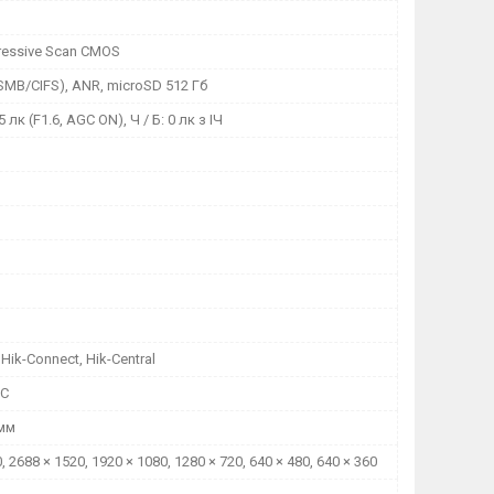
gressive Scan CMOS
SMB/CIFS), ANR, microSD 512 Гб
5 лк (F1.6, AGC ON), Ч / Б: 0 лк з ІЧ
Hik-Connect, Hik-Central
°C
 мм
, 2688 × 1520, 1920 × 1080, 1280 × 720, 640 × 480, 640 × 360