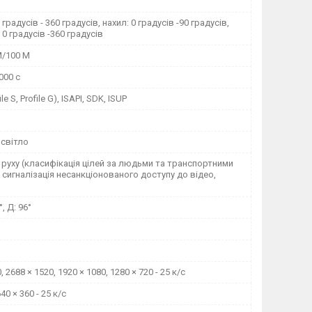
градусів - 360 градусів, нахил: 0 градусів -90 градусів,
 0 градусів -360 градусів
M/100 M
 000 с
le S, Profile G), ISAPI, SDK, ISUP
 світло
руху (класифікація цілей за людьми та транспортними
 сигналізація несанкціонованого доступу до відео,
°, Д: 96°
, 2688 × 1520, 1920 × 1080, 1280 × 720 - 25 к/с
640 × 360 - 25 к/с