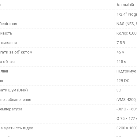
л
Алюміній
я
1/2.4" Pro
берігання
NAS (NFS, 
ливість
Колір: 0,00
оживання
7.5 Вт
гати за об’ єктом
45 м
 об' єкт
115 м
лінії
Підтримує
ня
12В DC
ати шум (DNR)
3D
не забезпечення
iVMS-4200, 
температура
-30°C - +60
Ø 75 × 177
а здатність відео
3200 × 1800