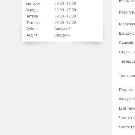
Виявленн
Вівторок
09:00
17:00
Середа
09:00
17:00
Коригув
Четвер
09:00
17:00
Пʼятниця
09:00
17:00
Мережев
Субота
Вихідний
Швидкіс
Неділя
Вихідний
Сумісніс
Ступінь 
Тип підс
Триггери
Перегля
Фокусна
Цілі тип
Частота 
Частота 