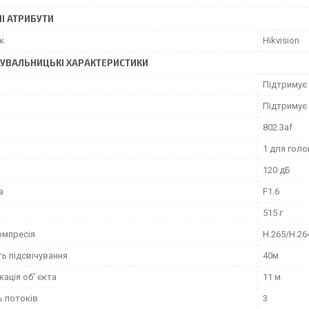
І АТРИБУТИ
к
Hikvision
УВАЛЬНИЦЬКІ ХАРАКТЕРИСТИКИ
Підтримує
Підтримує
802.3af
1 для голо
120 дБ
а
F1.6
515 г
омпресія
H.265/H.26
ь підсвічування
40м
кація об' єкта
11 м
ь потоків
3