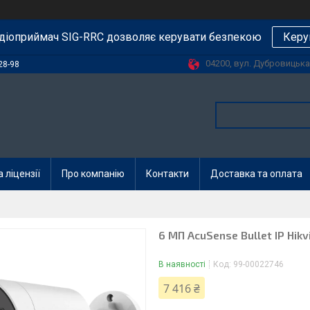
діоприймач SIG-RRC дозволяє керувати безпекою
Керу
04200, вул. Дубровицька, 
28-98
 ліцензії
Про компанію
Контакти
Доставка та оплата
6 МП AcuSense Bullet IP Hik
В наявності
Код:
99-00022746
7 416 ₴