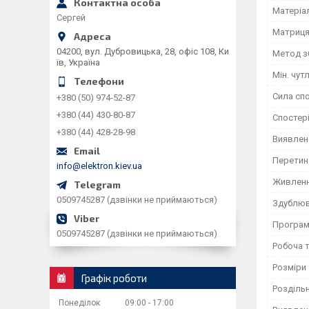
Матеріа
Сергей
Матриц
04200, вул. Дубровицька, 28, офіс 108, Ки
Метод з
їв, Україна
Мін. чут
Сила сп
+380 (50) 974-52-87
+380 (44) 430-80-87
Спостері
+380 (44) 428-28-98
Виявлено
Перетин 
info@elektron.kiev.ua
Живлен
0509745287 (дзвінки не приймаються)
Здублюв
Програм
0509745287 (дзвінки не приймаються)
Робоча 
Розміри
Графік роботи
Роздільн
Понеділок
09:00
17:00