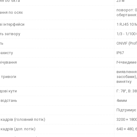
я об' єкта
23 м
поворот: 0 
ання по осях
обертання:
і інтерфейси
1 RJ45 10 
ть затвору
1/3 - 1/100
ть
ONVIF (Profi
захисту
IP67
вічування
ІЧ+видиме
виявлення 
 тривоги
засобами),
винятку
дові кути
Г: 78°, В: 38
 відстань
4ммм
и
Підтримує
кадрів (головний потік)
3200 × 1800
кадрів (доп. потік)
640 × 480, 