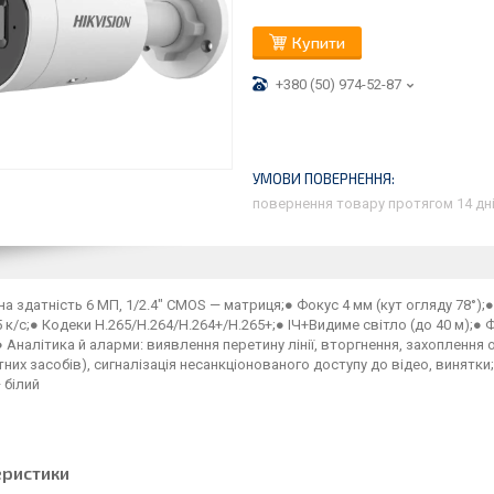
Купити
+380 (50) 974-52-87
повернення товару протягом 14 дн
на здатність 6 МП, 1/2.4" CMOS — матриця;● Фокус 4 мм (кут огляду 78°)
5 к/с;● Кодеки H.265/H.264/H.264+/H.265+;● ІЧ+Видиме світло (до 40 м);
● Аналітика й аларми: виявлення перетину лінії, вторгнення, захоплення 
них засобів), сигналізація несанкціонованого доступу до відео, винятки;
 білий
еристики