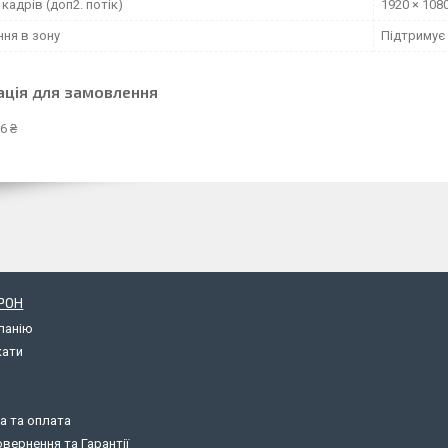
кадрів (доп2. потік)
1920 × 1080
ння в зону
Підтримує
ація для замовлення
6 ₴
РОН
панію
кати
а та оплата
вернення та Гарантії