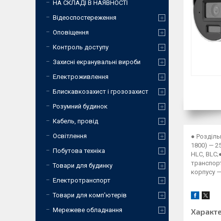
НА СКЛАДІ В НАЯВНОСТІ
Відеоспостереження
Оповіщення
Контроль доступу
Захисні екранувальні вироби
Електроживлення
Блискавкозахист і грозозахист
Розумний будинок
Кабель, провід
Освітлення
● Розділь
1800) — 2
Побутова техніка
HLC, BLC;
транспорт
Товари для будинку
корпусу —
Електротранспорт
Товари для комп'ютерів
Мережеве обладнання
Характ