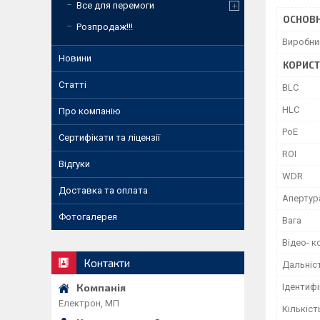
Все для перемоги
ОСНОВН
Розпродаж!!!
Виробни
Новини
КОРИСТ
Статті
BLC
HLC
Про компанію
PoE
Сертифікати та ліцензії
ROI
Відгуки
WDR
Доставка та оплата
Апертур
Фотогалерея
Вага
Відео- к
Контакти
Дальніст
Ідентифі
Електрон, МП
Кількіст