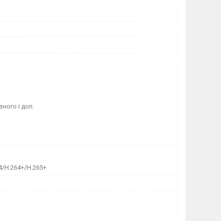
вного і доп.
4/H.264+/H.265+