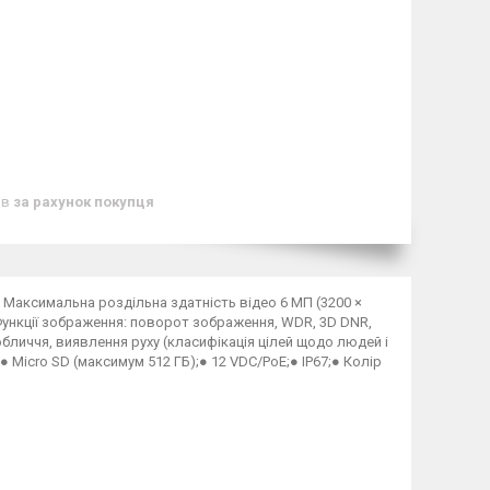
ів
за рахунок покупця
;● Максимальна роздільна здатність відео 6 МП (3200 ×
● Функції зображення: поворот зображення, WDR, 3D DNR,
обличчя, виявлення руху (класифікація цілей щодо людей і
● Micro SD (максимум 512 ГБ);● 12 VDC/PoE;● IP67;● Колір