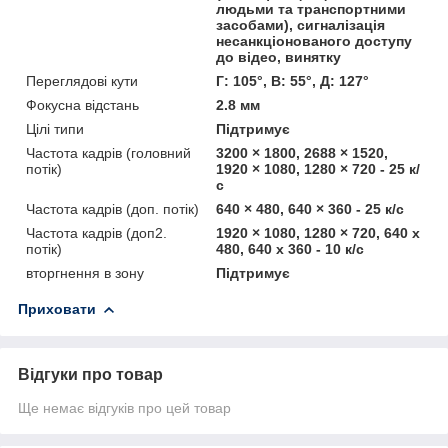
людьми та транспортними
засобами), сигналізація
несанкціонованого доступу
до відео, винятку
Переглядові кути
Г: 105°, В: 55°, Д: 127°
Фокусна відстань
2.8 мм
Цілі типи
Підтримує
Частота кадрів (головний
3200 × 1800, 2688 × 1520,
потік)
1920 × 1080, 1280 × 720 - 25 к/
с
Частота кадрів (доп. потік)
640 × 480, 640 × 360 - 25 к/с
Частота кадрів (доп2.
1920 × 1080, 1280 × 720, 640 x
потік)
480, 640 x 360 - 10 к/с
вторгнення в зону
Підтримує
Приховати
Відгуки про товар
Ще немає відгуків про цей товар