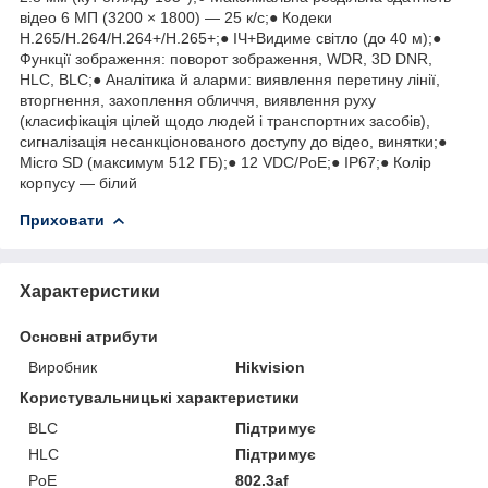
відео 6 МП (3200 × 1800) — 25 к/с;● Кодеки
H.265/H.264/H.264+/H.265+;● ІЧ+Видиме світло (до 40 м);●
Функції зображення: поворот зображення, WDR, 3D DNR,
HLC, BLC;● Аналітика й аларми: виявлення перетину лінії,
вторгнення, захоплення обличчя, виявлення руху
(класифікація цілей щодо людей і транспортних засобів),
сигналізація несанкціонованого доступу до відео, винятки;●
Micro SD (максимум 512 ГБ);● 12 VDC/PoE;● IP67;● Колір
корпусу — білий
Приховати
Характеристики
Основні атрибути
Виробник
Hikvision
Користувальницькі характеристики
BLC
Підтримує
HLC
Підтримує
PoE
802.3af