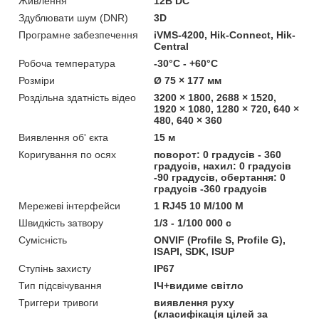
Живлення
12В DC
Здублювати шум (DNR)
3D
Програмне забезпечення
iVMS-4200, Hik-Connect, Hik-
Central
Робоча температура
-30°C - +60°C
Розміри
Ø 75 × 177 мм
Роздільна здатність відео
3200 × 1800, 2688 × 1520,
1920 × 1080, 1280 × 720, 640 ×
480, 640 × 360
Виявлення об' єкта
15 м
Коригування по осях
поворот: 0 градусів - 360
градусів, нахил: 0 градусів
-90 градусів, обертання: 0
градусів -360 градусів
Мережеві інтерфейси
1 RJ45 10 M/100 M
Швидкість затвору
1/3 - 1/100 000 с
Сумісність
ONVIF (Profile S, Profile G),
ISAPI, SDK, ISUP
Ступінь захисту
IP67
Тип підсвічування
ІЧ+видиме світло
Триггери тривоги
виявлення руху
(класифікація цілей за