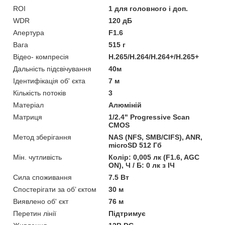
ROI
1 для головного і доп.
WDR
120 дБ
Апертура
F1.6
Вага
515 г
Відео- компресія
H.265/H.264/H.264+/H.265+
Дальність підсвічування
40м
Ідентифікація об' єкта
7 м
Кількість потоків
3
Матеріал
Алюміній
Матриця
1/2.4" Progressive Scan
CMOS
Метод зберігання
NAS (NFS, SMB/CIFS), ANR,
microSD 512 Гб
Мін. чутливість
Колір: 0,005 лк (F1.6, AGC
ON), Ч / Б: 0 лк з ІЧ
Сила споживання
7.5 Вт
Спостерігати за об’ єктом
30 м
Виявлено об' єкт
76 м
Перетин лінії
Підтримує