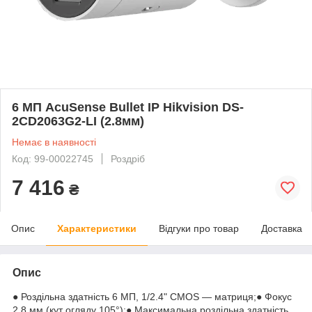
6 МП AcuSense Bullet IP Hikvision DS-
2CD2063G2-LI (2.8мм)
Немає в наявності
Код: 99-00022745
Роздріб
7 416
₴
Опис
Характеристики
Відгуки про товар
Доставка
Опис
● Роздільна здатність 6 МП, 1/2.4" CMOS — матриця;● Фокус
2.8 мм (кут огляду 105°);● Максимальна роздільна здатність