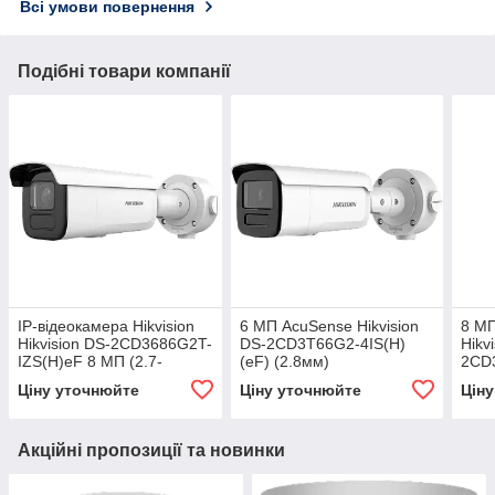
Всі умови повернення
Подібні товари компанії
IP-відеокамера Hikvision
6 МП AcuSense Hikvision
8 МП
Hikvision DS-2CD3686G2T-
DS-2CD3T66G2-4IS(H)
Hikv
IZS(H)eF 8 МП (2.7-
(eF) (2.8мм)
2CD3
13.5мм) AcuSense
12 м
Ціну уточнюйте
Ціну уточнюйте
Цін
Акційні пропозиції та новинки