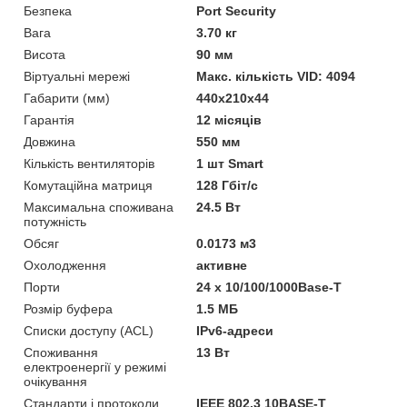
Безпека
Port Security
Вага
3.70 кг
Висота
90 мм
Віртуальні мережі
Макс. кількість VID: 4094
Габарити (мм)
440x210x44
Гарантія
12 місяців
Довжина
550 мм
Кількість вентиляторів
1 шт Smart
Комутаційна матриця
128 Гбіт/с
Максимальна споживана
24.5 Вт
потужність
Обсяг
0.0173 м3
Охолодження
активне
Порти
24 x 10/100/1000Base-T
Розмір буфера
1.5 МБ
Списки доступу (ACL)
IPv6-адреси
Споживання
13 Вт
електроенергії у режимі
очікування
Стандарти і протоколи
IEEE 802.3 10BASE-T