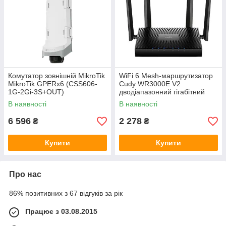
Комутатор зовнішній MikroTik
WiFi 6 Mesh-маршрутизатор
MikroTik GPERx6 (CSS606-
Cudy WR3000E V2
1G-2Gi-3S+OUT)
дводіапазонний гігабітний
AX3000 (73-00677)
В наявності
В наявності
6 596
2 278
₴
₴
Купити
Купити
Про нас
86% позитивних з 67 відгуків за рік
Працює з 03.08.2015