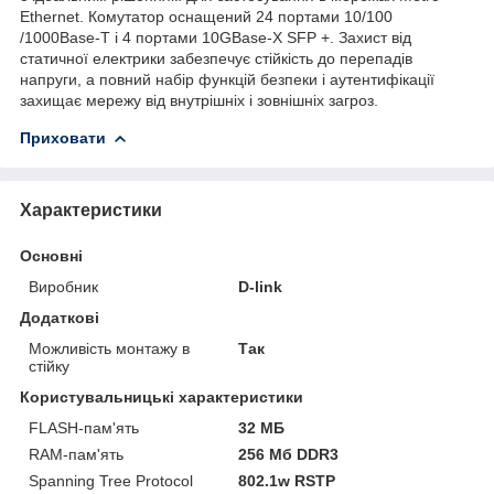
Ethernet. Комутатор оснащений 24 портами 10/100
/1000Base-T і 4 портами 10GBase-X SFP +. Захист від
статичної електрики забезпечує стійкість до перепадів
напруги, а повний набір функцій безпеки і аутентифікації
захищає мережу від внутрішніх і зовнішніх загроз.
Приховати
Характеристики
Основні
Виробник
D-link
Додаткові
Можливість монтажу в
Так
стійку
Користувальницькі характеристики
FLASH-пам'ять
32 МБ
RAM-пам'ять
256 Мб DDR3
Spanning Tree Protocol
802.1w RSTP