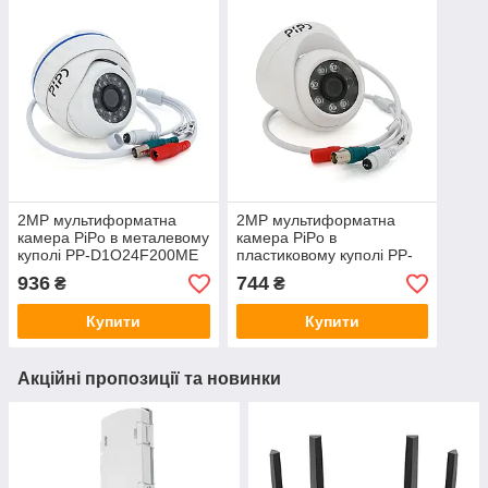
2MP мультиформатна
2MP мультиформатна
камера PiPo в металевому
камера PiPo в
куполі PP-D1O24F200ME
пластиковому куполі PP-
2,8 (мм)
D1C06F200ME 2,8 (мм)
936
744
₴
₴
Купити
Купити
Акційні пропозиції та новинки