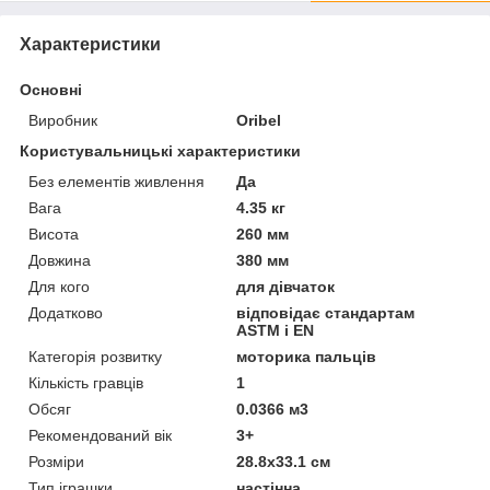
Характеристики
Основні
Виробник
Oribel
Користувальницькі характеристики
Без елементів живлення
Да
Вага
4.35 кг
Висота
260 мм
Довжина
380 мм
Для кого
для дівчаток
Додатково
відповідає стандартам
ASTM і EN
Категорія розвитку
моторика пальців
Кількість гравців
1
Обсяг
0.0366 м3
Рекомендований вік
3+
Розміри
28.8x33.1 см
Тип іграшки
настінна