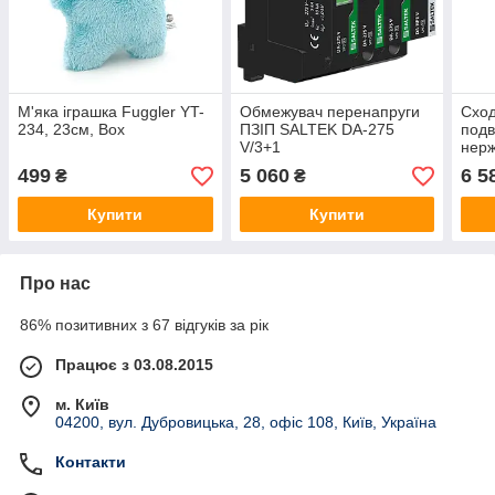
М'яка іграшка Fuggler YT-
Обмежувач перенапруги
Сход
234, 23см, Box
ПЗІП SALTEK DA-275
подв
V/3+1
нерж
150к
499
5 060
6 5
₴
₴
13.7
Купити
Купити
Про нас
86% позитивних з 67 відгуків за рік
Працює з 03.08.2015
м. Київ
04200, вул. Дубровицька, 28, офіс 108, Київ, Україна
Контакти