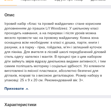
Опис
Ігровий набір «Клас та ігровий майданчик» стане корисним
доповненням до іграшок Li'l Woodzeez. У шкільному класі
проходить навчання, а на перервах і після уроків можна
весело провести час на ігровому майданчику. Кожна зона
оснащена всім необхідним: в класі є дошка, парти, книги і
рахунки, а в парку - гірка, гойдалка, м'яч і затишний куточок
для пікніка. Для вчителя в лісовій школі передбачений діловий
стиль одягу: капелюх і мантія. В процесі гри з цим набором
діти займуть звірів відразу декількома видами активності, і тим
самим поліпшать моторику і соціальні здібності. Усі елементи
виготовлені із якісної пластмаси, абсолютно безпечні для
дітлахів, яскраві та з високою деталізацією. Розмір набору в
упаковці: 25 х 9 х 20 см. Рекомендований вік: 3+.
Приховати
Характеристики