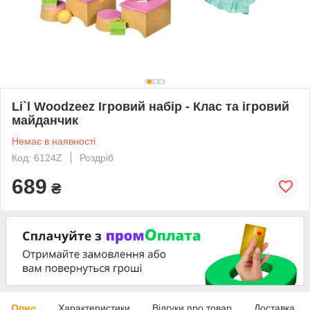
Li`l Woodzeez Ігровий набір - Клас та ігровий
майданчик
Немає в наявності
Код: 6124Z
Роздріб
689
₴
Опис
Характеристики
Відгуки про товар
Доставка