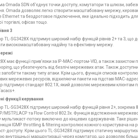
а Omada SDN об'єднує точки доступу, комутатори та шлюзи, забе
ня. Omada дозволяє легко створити масштабовану мережу, керовану
 Ethernet та бездротовое підключення, яке ідеально підходить для 
ї торгівлі, офісах тощо.
івня 3
р TL-SG3428X підтримує широкий набір функцій рівнів 2+ та 3, що
ти високомасштабовану надійну та ефективну мережу.
мережі
8X має функції прив'язки за IP-MAC-портом-VID, а також захистом 
oping, що убезпечують від безлічі мережевих атак. Також доступн
 запобігти такому типу атаки. Крім цього, функція списків контрол
вих мережевих ресурсів, відхиляючи пакети на підставі MAC-адреси
р підтримує стандарт 802.1X, який дозволяє мережевим клієнтам 
acacs+.
і функції керування
р TL-SG3428X підтримує широкий набір функцій рівня 2+, зокрема 8
/MSTP,LACP та Flow Control 802.3x. Функція відстеження мережево
 мультикаст-потоку виключно до кінцевих одержувачів. Таке рішен
нкція IGMP throttling & filtering контролює кожного користувача на
ст-доступу. Крім цього TL-SG3428X підтримує статичну маршрутиз
ю внутрішньої маршрутизації через комутатор, що дозволяє біль