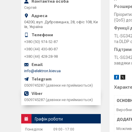
Розширен
Сергей
Пріорити
(QoS) до
04200, вул. Дубровицька, 28, офіс 108, Ки
їв, Україна
Функції 
TL-SG342
та DLDP 
+380 (50) 974-52-87
+380 (44) 430-80-87
Підтрим
+380 (44) 428-28-98
TL-SG3428
завдяки 
info@elektron.kiev.ua
0509745287 (дзвінки не приймаються)
Характ
0509745287 (дзвінки не приймаються)
ОСНОВН
Виробни
Графік роботи
ДОДАТ
Можливі
Понеділок
09:00
17:00