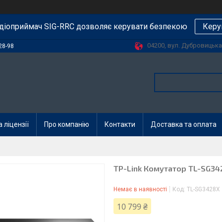
діоприймач SIG-RRC дозволяє керувати безпекою
Керу
04200, вул. Дубровицька, 
28-98
 ліцензії
Про компанію
Контакти
Доставка та оплата
TP-Link Комутатор TL-SG34
Немає в наявності
Код:
TL-SG3428X
10 799 ₴