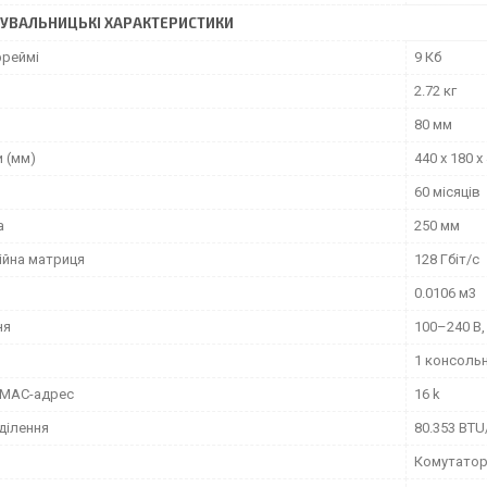
УВАЛЬНИЦЬКІ ХАРАКТЕРИСТИКИ
реймі
9 Кб
2.72 кг
80 мм
 (мм)
440 x 180 x
60 місяців
а
250 мм
ійна матриця
128 Гбіт/с
0.0106 м3
ня
100–240 В,
1 консольн
 MAC-адрес
16 k
ділення
80.353 BTU
Комутато