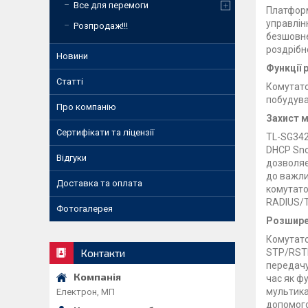
Все для перемоги
Платформ
управлін
Розпродаж!!!
безшовне
роздрібно
Новини
Функції р
Статті
Комутато
побудува
Про компанію
Захист 
Сертифікати та ліцензії
TL-SG342
DHCP Sno
Відгуки
дозволяє
до важли
Доставка та оплата
комутато
RADIUS/T
Фотогалерея
Розширен
Комутато
Контакти
STP/RSTP
передачу
час як фу
мультика
Електрон, МП
допомого