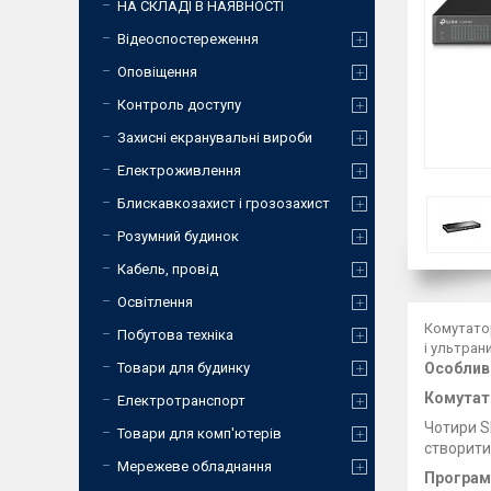
НА СКЛАДІ В НАЯВНОСТІ
Відеоспостереження
Оповіщення
Контроль доступу
Захисні екранувальні вироби
Електроживлення
Блискавкозахист і грозозахист
Розумний будинок
Кабель, провід
Освітлення
Комутатор
Побутова техніка
і ультран
Товари для будинку
Особлив
Комутато
Електротранспорт
Чотири S
Товари для комп'ютерів
створити
Мережеве обладнання
Програм