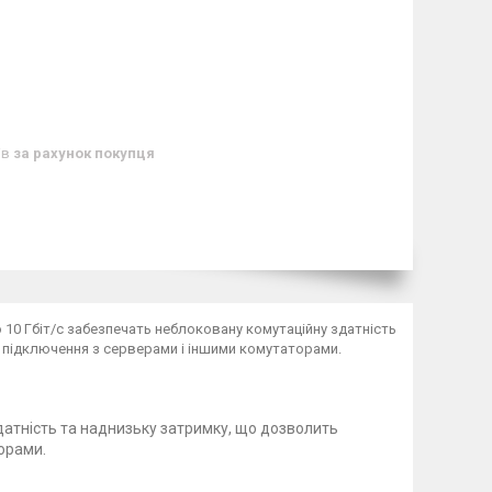
ів
за рахунок покупця
ю 10 Гбіт/с забезпечать неблоковану комутаційну здатність
е підключення з серверами і іншими комутаторами.
здатність та наднизьку затримку, що дозволить
орами.