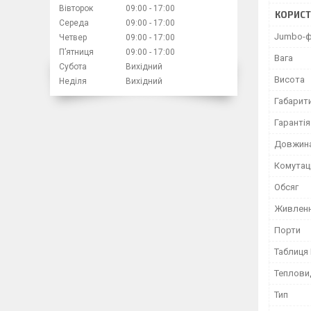
Вівторок
09:00
17:00
КОРИСТ
Середа
09:00
17:00
Jumbo-ф
Четвер
09:00
17:00
Пʼятниця
09:00
17:00
Вага
Субота
Вихідний
Висота
Неділя
Вихідний
Габарити
Гарантія
Довжин
Комутац
Обсяг
Живлен
Порти
Таблиця
Теплови
Тип