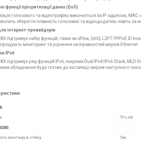
і функції пріоритизації даних (QoS)
зація голосового та відеотрафіку виконується за IP-адресою, MAС-
зволить зберегти плавність голосових та відеододатків, навіть за м
для інтернет-провайдерів
8X підтримує набір функцій, таких як sFlow, QinQ, L2PT PPPoE ID In
спрощують моніторинг та усунення несправностей мереж Ethernet.
ка IPv6
X підтримує ряд функцій IPv6, зокрема Dual IPv4/IPv6 Stack, MLD Sn
яким обладнання буде готове до інсталяції мереж наступного покол
еристики
І
к
TP-Link
КОВІ
сть монтажу в стійку
Так