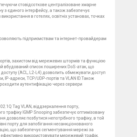
зпечуючи стовідсоткове централізоване хмарне
 з єдиного інтерфейсу, а також забезпечує
використання в готелях, освітніх установах, точках
 дозволяють підприємствам та інтернет-провайдерам
портів, захистом від мережевих штормів та функцією
ий вбудований список поширених DoS-атак, що
ю доступу (ACL, L2-L4) дозволить обмежувати доступ
, IP-адреси, TCP/UDP-портів та VLAN ID.Також
проходити аутентифікацію через сервери
02.1Q Tag VLAN, віддзеркалення порту,
го трафіку IGMP Snooping забезпечує оптимізовану
ня дозволяє позбутися непотрібного трафіку, в той
 рівні порту для запобігання несанкціонованого
ацію, що забезпечує сегментування мережі за
ш ефективно використовувати мережевий трафік.