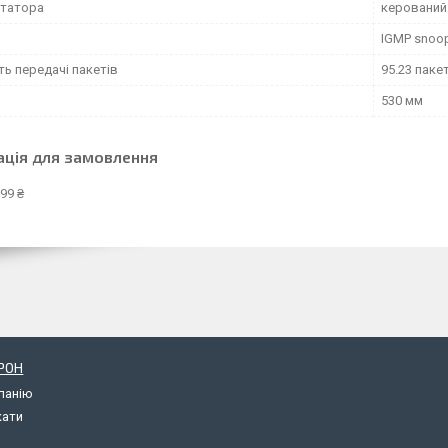
утатора
керований
IGMP snoo
ь передачі пакетів
95.23 паке
530 мм
ація для замовлення
99 ₴
РОН
панію
кати