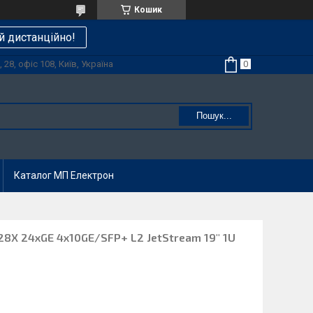
Кошик
й дистанційно!
28, офіс 108, Київ, Україна
Пошук...
Каталог МП Електрон
28X 24xGE 4x10GE/SFP+ L2 JetStream 19" 1U