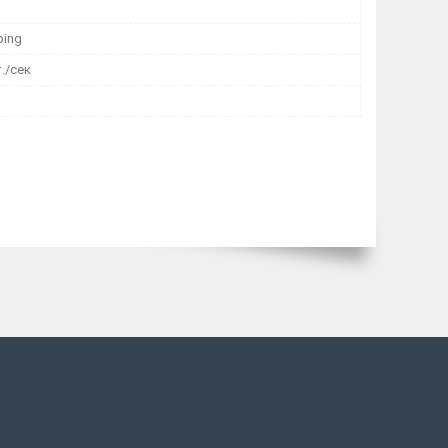
ping
т./сек