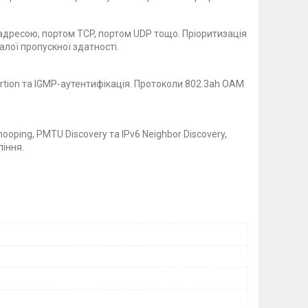
адресою, портом TCP, портом UDP тощо. Пріоритизація
алої пропускної здатності.
sertion та IGMP-аутентифікація. Протоколи 802.3ah OAM
ooping, PMTU Discovery та IPv6 Neighbor Discovery,
іння.