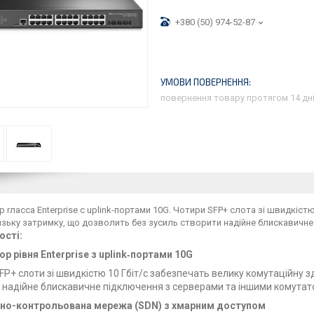
+380 (50) 974-52-87
повернення товару протягом 14 дн
 rласса Enterprise c uplink-портами 10G. Чотири SFP+ слота зі швидкіст
изьку затримку, що дозволить без зусиль створити надійне блискавичн
ості:
р рівня Enterprise з uplink‑портами 10G
FP+ слоти зі швидкістю 10 Гбіт/с забезпечать велику комутаційну 
 надійне блискавичне підключення з серверами та іншими комутат
но-контрольована мережа (SDN) з хмарним доступом