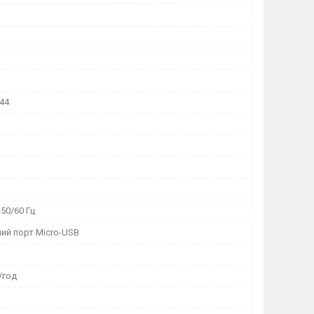
 44
 50/60 Гц
ий порт Micro-USB
/год
р