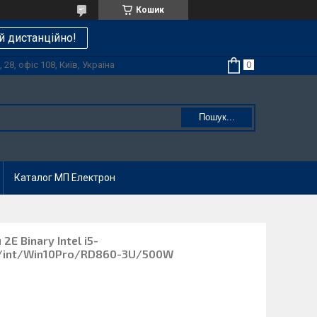
Кошик
й дистанційно!
28, офіс 108, Київ, Україна
Пошук...
Каталог МП Електрон
E Binary Intel i5-
/int/Win10Pro/RD860-3U/500W