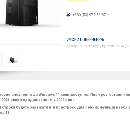
+380 (50) 974-52-87
повернення товару протягом 14 дн
товне оновлення до Windows 11 коли доступно. План розгортання о
ь 2021 року з продовженням у 2022 році.
і строки будуть залежати від пристрою. Для певних функцій необхі
ws 11