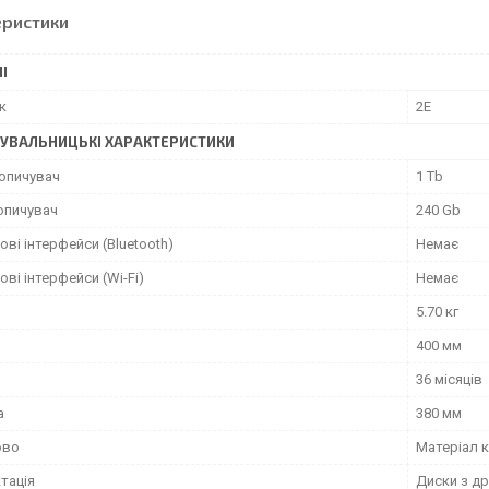
еристики
І
к
2E
УВАЛЬНИЦЬКІ ХАРАКТЕРИСТИКИ
опичувач
1 Tb
опичувач
240 Gb
ві інтерфейси (Bluetooth)
Немає
ві інтерфейси (Wi-Fi)
Немає
5.70 кг
400 мм
36 місяців
а
380 мм
ово
Матеріал 
тація
Диски з д