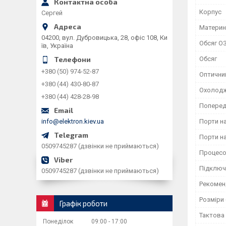
Корпус
Сергей
Материн
04200, вул. Дубровицька, 28, офіс 108, Ки
Обсяг О
їв, Україна
Обсяг
+380 (50) 974-52-87
Оптични
+380 (44) 430-80-87
Охолод
+380 (44) 428-28-98
Поперед
info@elektron.kiev.ua
Порти на
Порти на
0509745287 (дзвінки не приймаються)
Процес
Підключе
0509745287 (дзвінки не приймаються)
Рекомен
Розміри 
Графік роботи
Тактова
Понеділок
09:00
17:00