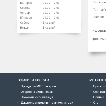
Тип віде
Вівторок
09:00
17:00
Середа
09:00
17:00
Тип пам'
Четвер
09:00
17:00
Ширина
Пʼятниця
09:00
17:00
Субота
Вихідний
Неділя
Вихідний
Інформ
Ціна:
25 5
ТОВАРИ ТА ПОСЛУГИ
МП ЕЛЕКТ
Продукція МП Електрон
Про ком
Охоронна сигналізація
Сертифі
Пожежна сигналізація
Новини
Джерела живлення та акумулятори
Статті