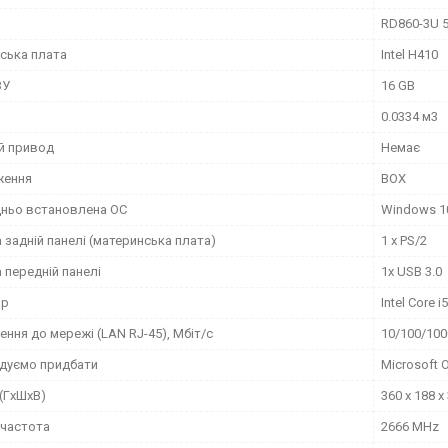
RD860-3U 
ська плата
Intel H410
ЗУ
16 GB
0.0334 м3
й привод
Немає
ження
BOX
ньо встановлена ОС
Windows 1
 задній панелі (материнська плата)
1 x PS/2
 передній панелі
1x USB 3.0
ор
Intel Core i
ння до мережі (LAN RJ-45), Мбіт/с
10/100/100
дуємо придбати
Microsoft 
(ГxШxВ)
360 x 188 x
 частота
2666 MHz