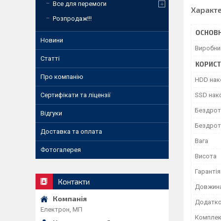
Все для перемоги
Характ
Розпродаж!!!
ОСНОВН
Новини
Виробни
Статті
КОРИСТ
Про компанію
HDD нак
Сертифікати та ліцензії
SSD нак
Бездрото
Відгуки
Бездрото
Доставка та оплата
Вага
Фотогалерея
Висота
Гарантія
Контакти
Довжин
Додатк
Електрон, МП
Комплек