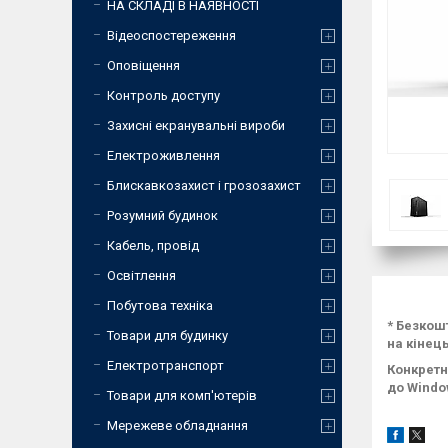
НА СКЛАДІ В НАЯВНОСТІ
Відеоспостереження
Оповіщення
Контроль доступу
Захисні екранувальні вироби
Електроживлення
Блискавкозахист і грозозахист
Розумний будинок
Кабель, провід
Освітлення
Побутова техніка
* Безкош
Товари для будинку
на кінец
Електротранспорт
Конкретн
до Windo
Товари для комп'ютерів
Мережеве обладнання