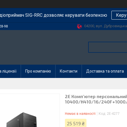
діоприймач SIG-RRC дозволяє керувати безпекою
Керу
04200, вул. Дубровицька, 
28-98
 ліцензії
Про компанію
Контакти
Доставка та оплата
2E Комп’ютер персональний 2
10400/H410/16/240F+1000
Немає в наявності
Код:
2E-4277
25 519 ₴