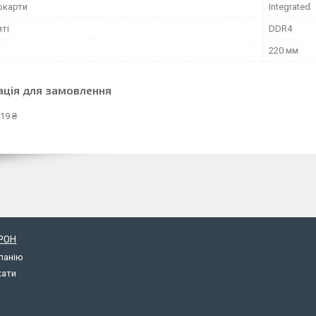
окарти
Integrated
яті
DDR4
220 мм
ація для замовлення
19 ₴
РОН
панію
кати