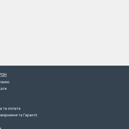
РОН
панію
кати
а та оплата
вернення та Гарантії
и