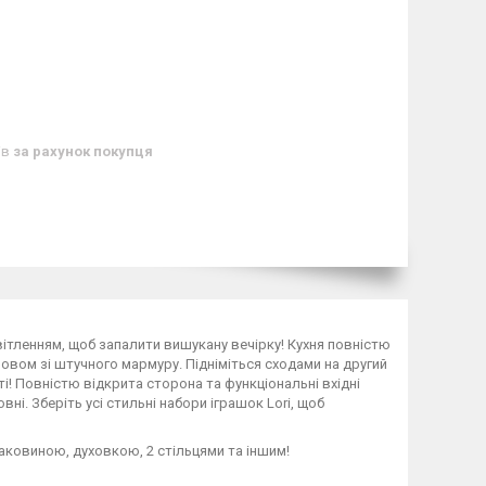
ів
за рахунок покупця
вітленням, щоб запалити вишукану вечірку! Кухня повністю
вом зі штучного мармуру. Підніміться сходами на другий
ті! Повністю відкрита сторона та функціональні вхідні
і. Зберіть усі стильні набори іграшок Lori, щоб
аковиною, духовкою, 2 стільцями та іншим!