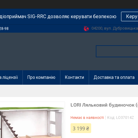
діоприймач SIG-RRC дозволяє керувати безпекою
Керу
04200, вул. Дубровицька, 
28-98
 ліцензії
Про компанію
Контакти
Доставка та оплата
LORI Ляльковий будиночок (
Немає в наявності
Код:
LO37014Z
3 199 ₴