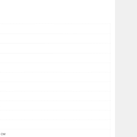
а
1 см