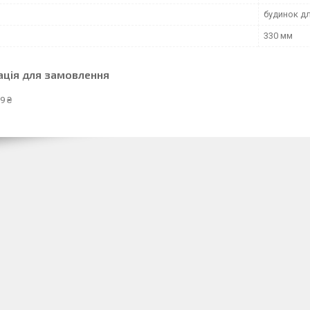
будинок д
330 мм
ація для замовлення
9 ₴