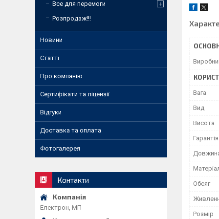
Все для перемоги
Розпродаж!!!
Характ
Новини
ОСНОВН
Статті
Виробни
Про компанію
КОРИСТ
Вага
Сертифікати та ліцензії
Вид
Відгуки
Висота
Доставка та оплата
Гарантія
Фотогалерея
Довжин
Матеріа
Контакти
Обсяг
Живлен
Електрон, МП
Розмір