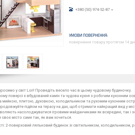
+380 (50) 974-52-87
повернення товару протягом 14 дн
росимо у світ Lori! Проведіть весело час в цьому чудовому будиночку.
ому поверсі є вбудований камін та чудова кухня з робочим кухонним ос
 мийкою, плитою, духовкою, холодильником та рухомим кухонним остро
 продовжуйте підйом на терасу на дах, щоб отримати найкращий вид у міс
воляють насолоджуватися ігровими майданчиками як всередині, так і зовн
своє місто саме так, як вам хочеться.
ті: 2-поверховий ляльковий будинок зі світильником, холодильником, р