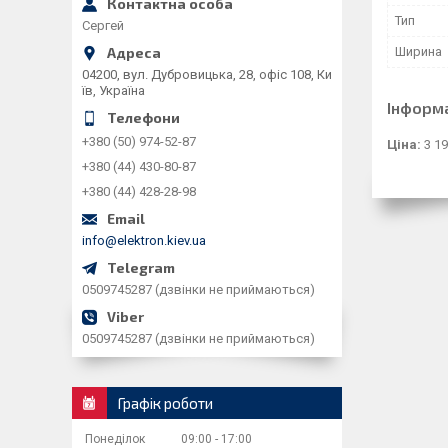
Тип
Сергей
Ширина
04200, вул. Дубровицька, 28, офіс 108, Ки
їв, Україна
Інформ
+380 (50) 974-52-87
Ціна:
3 19
+380 (44) 430-80-87
+380 (44) 428-28-98
info@elektron.kiev.ua
0509745287 (дзвінки не приймаються)
0509745287 (дзвінки не приймаються)
Графік роботи
Понеділок
09:00
17:00