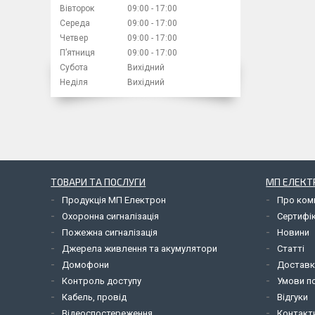
Вівторок
09:00
17:00
Середа
09:00
17:00
Четвер
09:00
17:00
Пʼятниця
09:00
17:00
Субота
Вихідний
Неділя
Вихідний
ТОВАРИ ТА ПОСЛУГИ
МП ЕЛЕКТ
Продукція МП Електрон
Про ком
Охоронна сигналізація
Сертифі
Пожежна сигналізація
Новини
Джерела живлення та акумулятори
Статті
Домофони
Доставк
Контроль доступу
Умови по
Кабель, провід
Відгуки
Відеоспостереження
Контакт