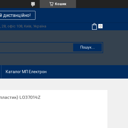
Кошик
й дистанційно!
28, офіс 108, Київ, Україна
Пошук...
Каталог МП Електрон
пластик) LO37014Z