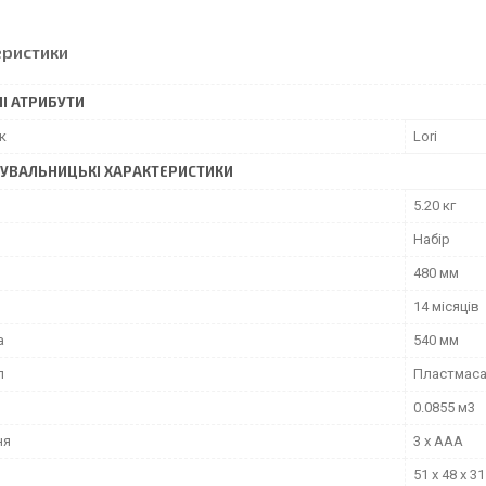
еристики
І АТРИБУТИ
к
Lori
УВАЛЬНИЦЬКІ ХАРАКТЕРИСТИКИ
5.20 кг
Набір
480 мм
14 місяців
а
540 мм
л
Пластмас
0.0855 м3
ня
3 x AAA
51 x 48 x 3