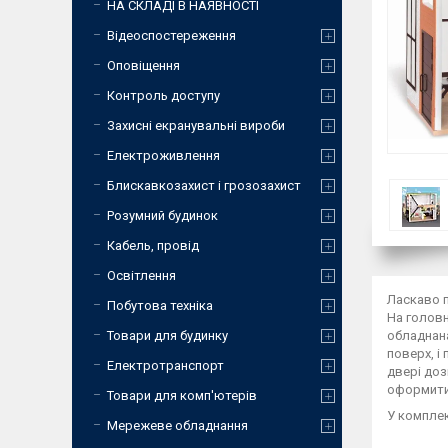
НА СКЛАДІ В НАЯВНОСТІ
Відеоспостереження
Оповіщення
Контроль доступу
Захисні екранувальні вироби
Електроживлення
Блискавкозахист і грозозахист
Розумний будинок
Кабель, провід
Освітлення
Ласкаво п
Побутова техніка
На головн
Товари для будинку
обладнана
поверх, і
Електротранспорт
двері доз
оформити 
Товари для комп'ютерів
У комплек
Мережеве обладнання