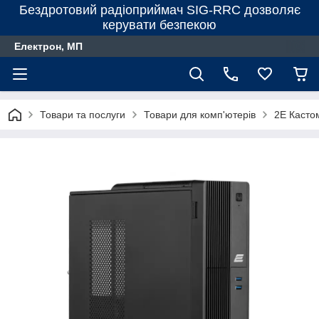
Бездротовий радіоприймач SIG-RRC дозволяє
керувати безпекою
Електрон, МП
Товари та послуги
Товари для комп'ютерів
2E Касто