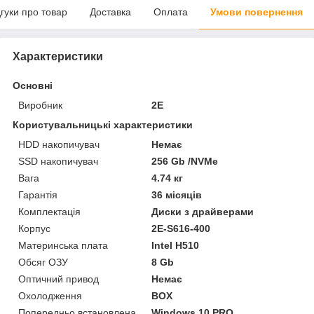
дгуки про товар
Доставка
Оплата
Умови повернення
Характеристики
Основні
Виробник
2E
Користувальницькі характеристики
HDD накопичувач
Немає
SSD накопичувач
256 Gb /NVMe
Вага
4.74 кг
Гарантія
36 місяців
Комплектація
Диски з драйверами
Корпус
2E-S616-400
Материнська плата
Intel H510
Обсяг ОЗУ
8 Gb
Оптичний привод
Немає
Охолодження
BOX
Попередньо встановлена
Windows 10 PRO