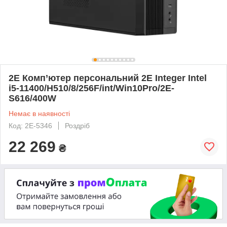
2E Комп’ютер персональний 2E Integer Intel
i5-11400/H510/8/256F/int/Win10Pro/2E-
S616/400W
Немає в наявності
Код: 2E-5346
Роздріб
22 269
₴