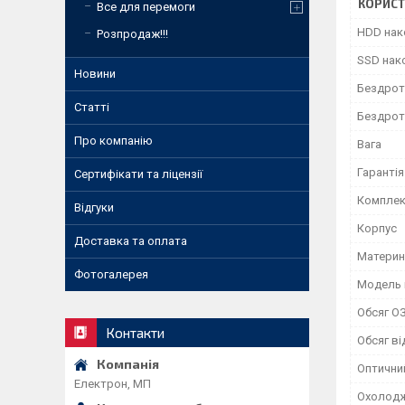
КОРИСТ
Все для перемоги
HDD нак
Розпродаж!!!
SSD нак
Новини
Бездрото
Статті
Бездрото
Про компанію
Вага
Гарантія
Сертифікати та ліцензії
Комплек
Відгуки
Корпус
Доставка та оплата
Материн
Фотогалерея
Модель 
Обсяг О
Контакти
Обсяг ві
Оптични
Електрон, МП
Охолод