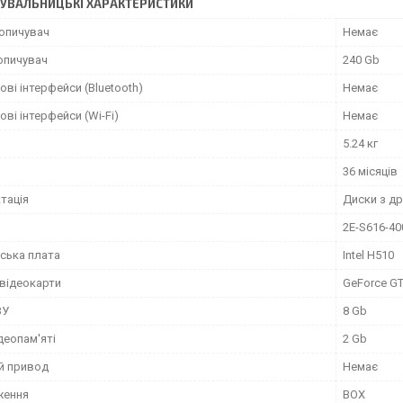
УВАЛЬНИЦЬКІ ХАРАКТЕРИСТИКИ
опичувач
Немає
опичувач
240 Gb
ві інтерфейси (Bluetooth)
Немає
ві інтерфейси (Wi-Fi)
Немає
5.24 кг
36 місяців
тація
Диски з д
2E-S616-40
ська плата
Intel H510
відеокарти
GeForce G
ЗУ
8 Gb
деопам'яті
2 Gb
й привод
Немає
ження
BOX