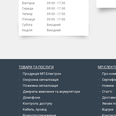
Вівторок
09:00
17:00
Середа
09:00
17:00
Четвер
09:00
17:00
Пʼятниця
09:00
17:00
Субота
Вихідний
Неділя
Вихідний
ТОВАРИ ТА ПОСЛУГИ
МП ЕЛЕКТ
Продукція МП Електрон
Про ком
Охоронна сигналізація
Сертифі
Пожежна сигналізація
Новини
Джерела живлення та акумулятори
Статті
Домофони
Доставк
Контроль доступу
Умови по
Кабель, провід
Відгуки
Відеоспостереження
Контакт