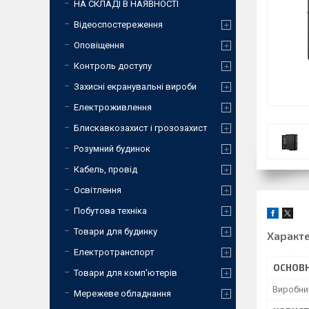
НА СКЛАДІ В НАЯВНОСТІ
Відеоспостереження
Оповіщення
Контроль доступу
Захисні екранувальні вироби
Електроживлення
Блискавкозахист і грозозахист
Розумний будинок
Кабель, провід
Освітлення
Побутова техніка
Товари для будинку
Характ
Електротранспорт
ОСНОВН
Товари для комп'ютерів
Виробни
Мережеве обладнання