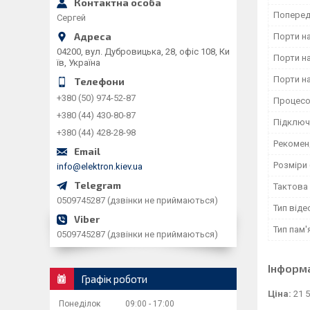
Поперед
Сергей
Порти на
04200, вул. Дубровицька, 28, офіс 108, Ки
Порти на
їв, Україна
Порти на
+380 (50) 974-52-87
Процес
+380 (44) 430-80-87
Підключе
+380 (44) 428-28-98
Рекомен
Розміри 
info@elektron.kiev.ua
Тактова
0509745287 (дзвінки не приймаються)
Тип віде
Тип пам'
0509745287 (дзвінки не приймаються)
Інформ
Графік роботи
Ціна:
21 5
Понеділок
09:00
17:00