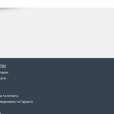
РОН
панію
кати
а та оплата
вернення та Гарантії
и