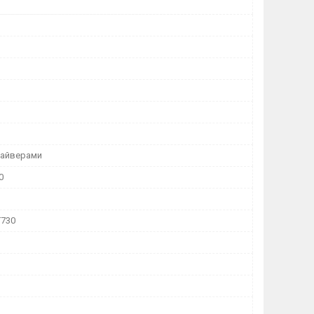
райверами
0
T730