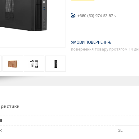
+380 (50) 974-52-87
повернення товару протягом 14 дн
еристики
І
к
2E