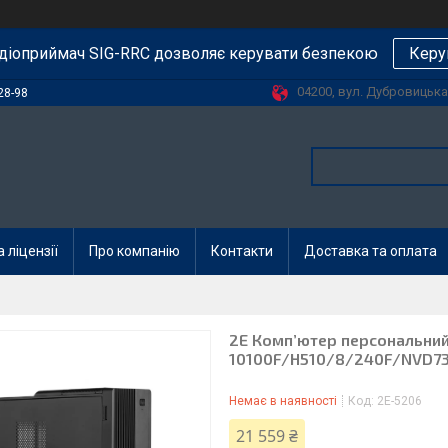
діоприймач SIG-RRC дозволяє керувати безпекою
Керу
04200, вул. Дубровицька, 
28-98
 ліцензії
Про компанію
Контакти
Доставка та оплата
2E Комп’ютер персональний 2
10100F/H510/8/240F/NVD7
Немає в наявності
Код:
2E-5206
21 559 ₴