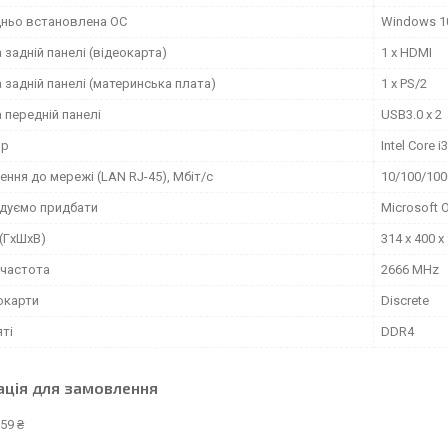
ньо встановлена ОС
Windows 1
 задній панелі (відеокарта)
1 x HDMI
 задній панелі (материнська плата)
1 x PS/2
 передній панелі
USB3.0 x 2
ор
Intel Core 
ння до мережі (LAN RJ-45), Мбіт/с
10/100/100
дуємо придбати
Microsoft 
(ГxШxВ)
314 x 400 х
 частота
2666 MHz
окарти
Discrete
яті
DDR4
ація для замовлення
59 ₴