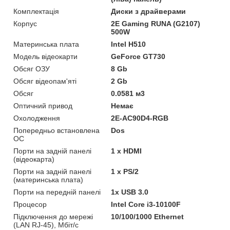
Комплектація
Диски з драйверами
Корпус
2E Gaming RUNA (G2107)
500W
Материнська плата
Intel H510
Модель відеокарти
GeForce GT730
Обсяг ОЗУ
8 Gb
Обсяг відеопам'яті
2 Gb
Обсяг
0.0581 м3
Оптичний привод
Немає
Охолодження
2E-AC90D4-RGB
Попередньо встановлена
Dos
ОС
Порти на задній панелі
1 x HDMI
(відеокарта)
Порти на задній панелі
1 x PS/2
(материнська плата)
Порти на передній панелі
1x USB 3.0
Процесор
Intel Core i3-10100F
Підключення до мережі
10/100/1000 Ethernet
(LAN RJ-45), Мбіт/с