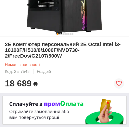
2E Комп’ютер персональний 2E Octal Intel i3-
10100F/H510/8/1000F/NVD730-
2/FreeDos/G2107/500W
Немає в наявності
Код: 2E-7548
Роздріб
18 689
₴