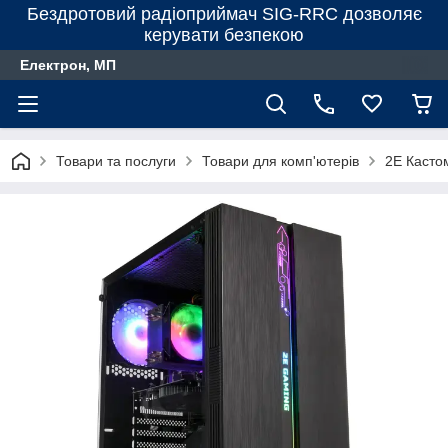
Бездротовий радіоприймач SIG-RRC дозволяє
керувати безпекою
Електрон, МП
Товари та послуги
Товари для комп'ютерів
2E Касто