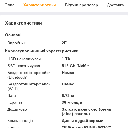
Опис
Характеристики
Відгуки про товар
Доставка
Характеристики
Основні
Виробник
2E
Користувальницькі характеристики
HDD накопичувач
1 Tb
SSD накопичувач
512 Gb /NVMe
Бездротові інтерфейси
Немає
(Bluetooth)
Бездротові інтерфейси
Немає
(Wi-Fi)
Вага
8.73 кг
Гарантія
36 місяців
Додатково
Загартоване скло (бічна
(ліва) панель)
Комплектація
Диски з драйверами
Корпус
2E Gaming RUNA (G2107)