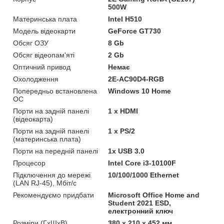
500W
Материнська плата
Intel H510
Модель відеокарти
GeForce GT730
Обсяг ОЗУ
8 Gb
Обсяг відеопам'яті
2 Gb
Оптичний привод
Немає
Охолодження
2E-AC90D4-RGB
Попередньо встановлена
Windows 10 Home
ОС
Порти на задній панелі
1 x HDMI
(відеокарта)
Порти на задній панелі
1 x PS/2
(материнська плата)
Порти на передній панелі
1x USB 3.0
Процесор
Intel Core i3-10100F
Підключення до мережі
10/100/1000 Ethernet
(LAN RJ-45), Мбіт/с
Рекомендуємо придбати
Microsoft Office Home and
Student 2021 ESD,
електронний ключ
Розміри (ГxШxВ)
380 x 210 x 452 мм