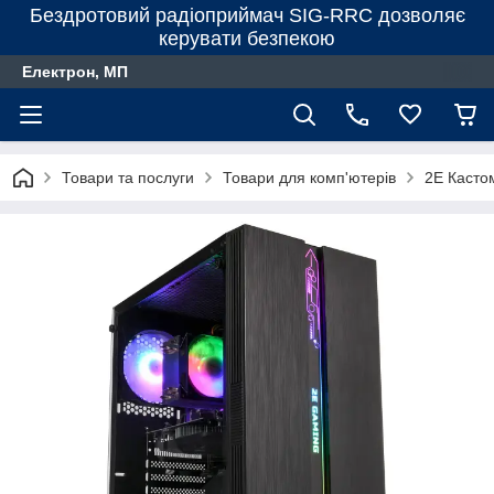
Бездротовий радіоприймач SIG-RRC дозволяє
керувати безпекою
Електрон, МП
Товари та послуги
Товари для комп'ютерів
2E Касто