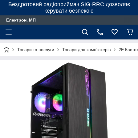
Бездротовий радіоприймач SIG-RRC дозволяє
керувати безпекою
Електрон, МП
Товари та послуги
Товари для комп'ютерів
2E Касто