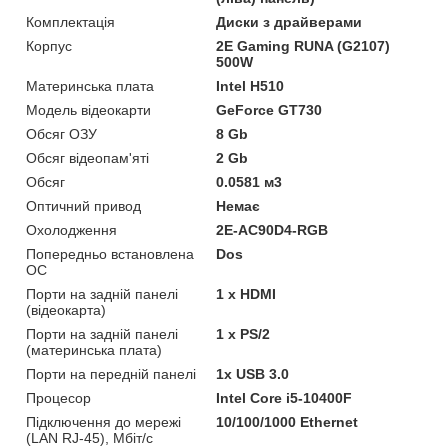
Комплектація
Диски з драйверами
Корпус
2E Gaming RUNA (G2107)
500W
Материнська плата
Intel H510
Модель відеокарти
GeForce GT730
Обсяг ОЗУ
8 Gb
Обсяг відеопам'яті
2 Gb
Обсяг
0.0581 м3
Оптичний привод
Немає
Охолодження
2E-AC90D4-RGB
Попередньо встановлена
Dos
ОС
Порти на задній панелі
1 x HDMI
(відеокарта)
Порти на задній панелі
1 x PS/2
(материнська плата)
Порти на передній панелі
1x USB 3.0
Процесор
Intel Core i5-10400F
Підключення до мережі
10/100/1000 Ethernet
(LAN RJ-45), Мбіт/с