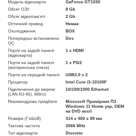
Модель відеокарти
GeForce GT1030
Обсяг ОЗУ
8 Gb
Обсяг відеопам'яті
2 Gb
Оптичний привод
Немає
Охолодження
BOX
Попередньо встановлена
Dos
ОС
Порти на задній панелі
1 x HDMI
(відеокарта)
Порти на задній панелі
1 x PS/2
(материнська плата)
Порти на передній панелі
USB3.0 x 2
Процесор
Intel Core i3-10100F
Підключення до мережі
10/100/1000 Ethernet
(LAN RJ-45), Мбіт/с
Рекомендуємо придбати
Microsoft Примірник ПЗ
Windows 11 Home укр, ОЕМ
на DVD носії
Розміри (ГxШxВ)
314 x 400 х 99 мм
Тактова частота
2666 MHz
Тип відеокарти
Discrete