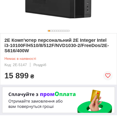
2E Комп’ютер персональний 2E Integer Intel
i3-10100F/H510/8/512F/NVD1030-2/FreeDos/2E-
S616/400W
Немає в наявності
Код: 2E-5147
Роздріб
15 899
₴