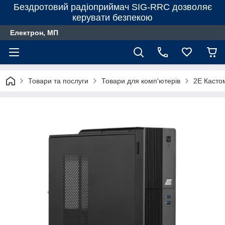
Бездротовий радіоприймач SIG-RRC дозволяє
керувати безпекою
Електрон, МП
Товари та послуги
Товари для комп'ютерів
2E Касто