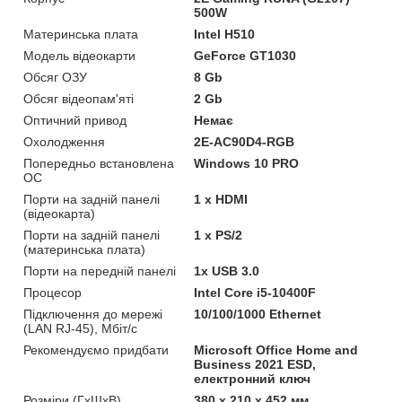
500W
Материнська плата
Intel H510
Модель відеокарти
GeForce GT1030
Обсяг ОЗУ
8 Gb
Обсяг відеопам'яті
2 Gb
Оптичний привод
Немає
Охолодження
2E-AC90D4-RGB
Попередньо встановлена
Windows 10 PRO
ОС
Порти на задній панелі
1 x HDMI
(відеокарта)
Порти на задній панелі
1 x PS/2
(материнська плата)
Порти на передній панелі
1x USB 3.0
Процесор
Intel Core i5-10400F
Підключення до мережі
10/100/1000 Ethernet
(LAN RJ-45), Мбіт/с
Рекомендуємо придбати
Microsoft Office Home and
Business 2021 ESD,
електронний ключ
Розміри (ГxШxВ)
380 x 210 x 452 мм