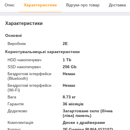
Опис
Характеристики
Відгуки про товар
Доставка
Характеристики
Основні
Виробник
2E
Користувальницькі характеристики
HDD накопичувач
1 Tb
SSD накопичувач
256 Gb
Бездротові інтерфейси
Немає
(Bluetooth)
Бездротові інтерфейси
Немає
(Wi-Fi)
Вага
8.73 кг
Гарантія
36 місяців
Додатково
Загартоване скло (бічна
(ліва) панель)
Комплектація
Диски з драйверами
Корпус
2E Gaming RUNA (G2107)