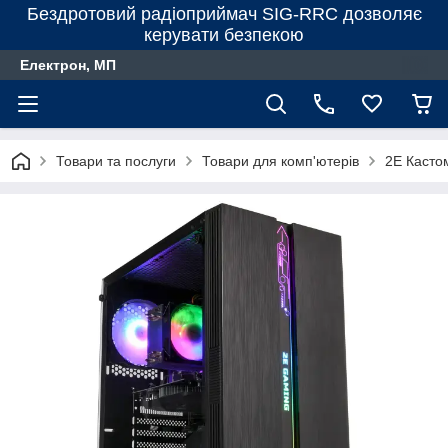
Бездротовий радіоприймач SIG-RRC дозволяє
керувати безпекою
Електрон, МП
Товари та послуги
Товари для комп'ютерів
2E Касто