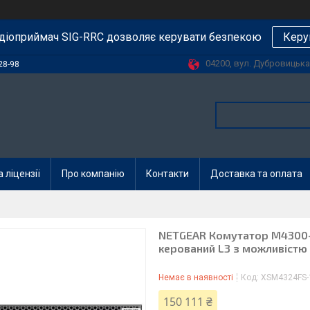
діоприймач SIG-RRC дозволяє керувати безпекою
Керу
04200, вул. Дубровицька, 
28-98
 ліцензії
Про компанію
Контакти
Доставка та оплата
NETGEAR Комутатор M4300-
керований L3 з можливістю
Немає в наявності
Код:
XSM4324FS-
150 111 ₴