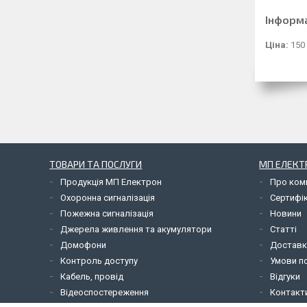
Інформ
Ціна:
150 
ТОВАРИ ТА ПОСЛУГИ
МП ЕЛЕКТ
Продукція МП Електрон
Про ком
Охоронна сигналізація
Сертифі
Пожежна сигналізація
Новини
Джерела живлення та акумулятори
Статті
Домофони
Доставк
Контроль доступу
Умови по
Кабель, провід
Відгуки
Відеоспостереження
Контакт