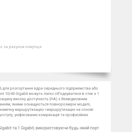
ів
за рахунок покупця
v6 для розгортання ядра середнього підприємства або
 10/40 Gigabit можуть легко об'єднуватися в стек з 1
кращену високу доступність (HA) з безвідмовним
анням, якими оснащуються повнорозмірні моделі,
динамічну маршрутизацію і маршрутизацію на основі
ступу, уніфікованих комунікацій та професійних
gabit та 1 Gigabit, використовуючи будь-який порт