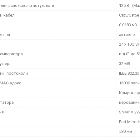
льна споживана потужність
125 Вт (Ma
і кабелі
Cat5/Cat5e
0.0183 м3
ження
активне
24 x 10G S
температура
від 0˚ до 5
буфера
32 МБ
ти і протоколи
IEEE 802.3x
 MAC-адрес
16000 запи
Комутато
утатора
керований
ня
SNMP v1/v
Port Mirrori
580 мм