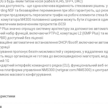
0G з будь-яким типом носія (кабелі RJ45, SFP+, DAC)
ока доступність - ще одна ключова відмінність стекованих рішень: 
rding NSF та безаварійне перемикання при збої гарантують, що ре
атори продовжують пересилати трафік на робочі елементи стека 
 комутатора M4300 половинної ширини можуть бути з'єднані в один 
оматичним визначенням пріоритетів iSCSI
P Plus значно спрощує системну архітектуру за допомогою автомати
ний набір функцій, включаючи PTPv2, комутацію L2 (IGMP Plus) та ма
PBR) доступний без ліцензії
оваційне автоматичне встановлення DHCP/BootP, включаючи авто
урації
кування пропонує безліч можливостей у серверних, у віддалених я
іть якщо організація не готова до високошвидкісної магістралі, моде
ей 1G
ндартний інтерфейс командного рядка (CLI), функціональний веб-ін
на платформа управління NMS300 (netgear.com/NMS300) з централ
имкою масового конфігурування.
еристики
І