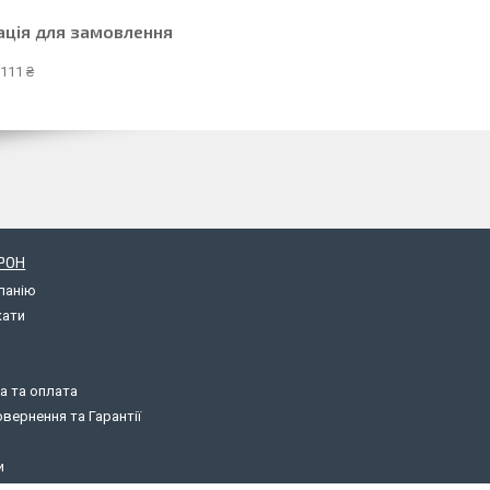
ація для замовлення
111 ₴
РОН
панію
кати
а та оплата
вернення та Гарантії
и