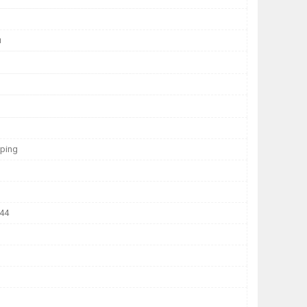
й
ping
 44