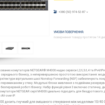
+380 (50) 974-52-87
повернення товару протягом 14 дн
кованих комутаторів NETGEAR® M4300 надає сервіси L2/L3/L4 та IPv4/IP
 середнього бізнесу, з неперевершеною простотою використання: моделі
 Архітектури віртуальних шасі Nonstop Forwarding (NSF) забезпечують по
 перемиканням у стеку. Модульні блоки живлення з подвійним резервув
безперервній роботі бізнесу. Набір функцій рівня 3 включає статичну, 
Комутатори NETGEAR серії M4300 ідеально підходять для бездротового до
 AV-over-IP.
00 досить гнучкий для змішаного стекування між моделями 10/40 Gi