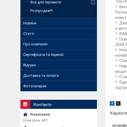
10G/4
Все для перемоги
Вис
Розпродаж!!!
Forwa
комут
Два
Новини
з авт
Статті
IGM
Пов
Про компанію
SSM, 
Інн
Сертифікати та ліцензії
конфіг
Сте
Відгуки
Нав
модел
Доставка та оплата
Ста
Єди
Фотогалерея
підтр
Контакти
Характ
Електрон, МП
ОСНОВН