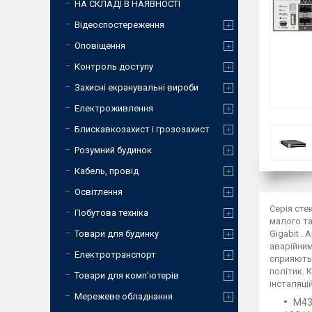
НА СКЛАДІ В НАЯВНОСТІ
Відеоспостереження
Оповіщення
Контроль доступу
Захисні екранувальні вироби
Електроживлення
Блискавкозахист і грозозахист
Розумний будинок
Кабель, провід
Освітлення
Серія сте
Побутова техніка
малого та
Товари для будинку
Gigabit .
аварійним
Електротранспорт
сприяють 
політик. 
Товари для комп'ютерів
інсталяцій
Мережеве обладнання
M43