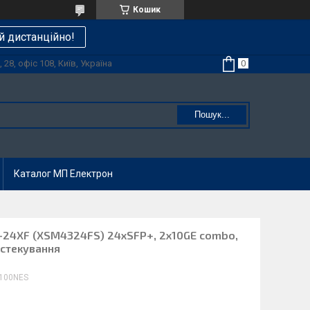
Кошик
й дистанційно!
28, офіс 108, Київ, Україна
Пошук...
Каталог МП Електрон
24XF (XSM4324FS) 24xSFP+, 2x10GE combo,
 стекування
100NES