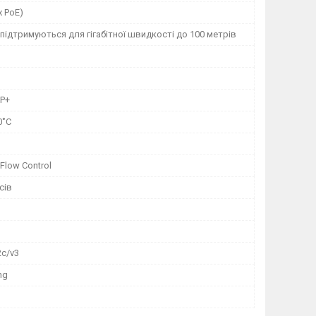
x PoE)
 підтримуються для гігабітної швидкості до 100 метрів
FP+
0˚C
 Flow Control
сів
р
2c/v3
ng