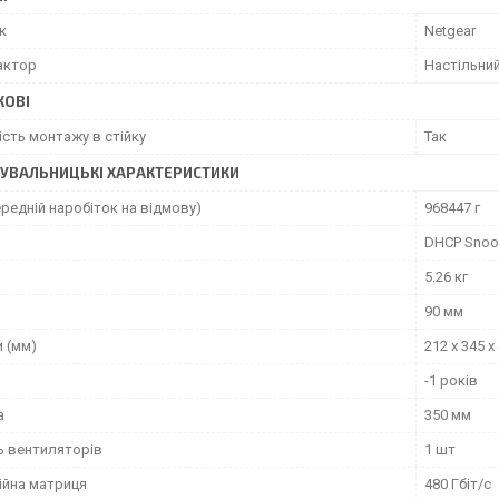
к
Netgear
актор
Настільни
КОВІ
сть монтажу в стійку
Так
УВАЛЬНИЦЬКІ ХАРАКТЕРИСТИКИ
редній наробіток на відмову)
968447 г
DHCP Snoo
5.26 кг
90 мм
 (мм)
212 x 345 x
-1 років
а
350 мм
ь вентиляторів
1 шт
ійна матриця
480 Гбіт/с