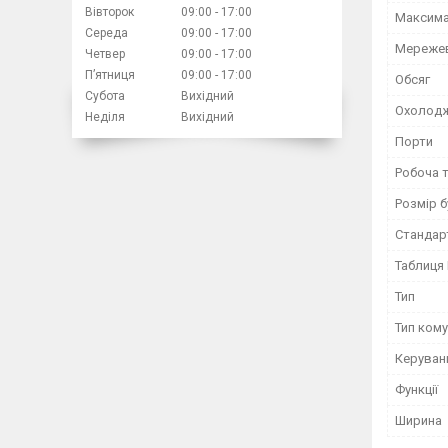
Вівторок
09:00
17:00
Максима
Середа
09:00
17:00
Мережев
Четвер
09:00
17:00
Пʼятниця
09:00
17:00
Обсяг
Субота
Вихідний
Охолод
Неділя
Вихідний
Порти
Робоча 
Розмір 
Стандар
Таблиця
Тип
Тип ком
Керуван
Функції
Ширина