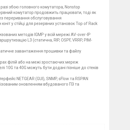
у разі збою головного комутатора, Nonstop
зервний комутатор продовжить працювати, тоді як
без переривання обслуговування
юніт у стійці для резервних установок Top of Rack
зованих методів IGMP у всій мережі AV-over-IP
ршрутизацію L3 (статична, RIP, OSPF, VRRP, PIM-
матичне завантаження прошивки та файлу
драх філій або на межі зростаючих мереж
лі 10G та 40G можуть бути додані пізніше до стеків
терфейс NETGEAR (GUI), SNMP, sFlow та RSPAN
ізованим оновленням вбудованого ПЗ та