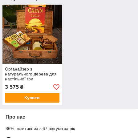
Органайзер з
натурального дерева для
настільної гри
Колонізатори (Settlers of
3 575
₴
Catan)
Купити
Про нас
86% позитивних з 67 відгуків за рік