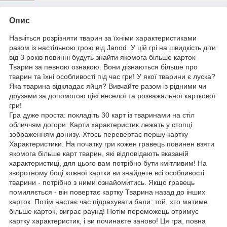
Опис
Навчіться розрізняти тварин за їхніми характеристиками
разом із настільною грою від Janod. У цій грі на швидкість діти
від 3 років повинні будуть знайти якомога більше карток
Тварин за певною ознакою. Вони дізнаються більше про
тварин та їхні особливості під час гри! У якої тварини є луска?
Яка тварина відкладає яйця? Вивчайте разом із рідними чи
друзями за допомогою цієї веселої та розважальної карткової
гри!
Гра дуже проста: покладіть 30 карт із тваринами на стіл
обличчям догори. Карти характеристик лежать у стопці
зображенням донизу. Хтось перевертає першу картку
Характеристики. На початку гри кожен гравець повинен взяти
якомога більше карт тварин, які відповідають вказаній
характеристиці, для цього вам потрібно бути кмітливим! На
зворотному боці кожної картки ви знайдете всі особливості
тварини - потрібно з ними ознайомитись. Якщо гравець
помиляється - він повертає картку Тварина назад до інших
карток. Потім настає час підрахувати бали: той, хто матиме
більше карток, виграє раунд! Потім переможець отримує
картку характеристик, і ви починаєте заново! Ця гра, повна