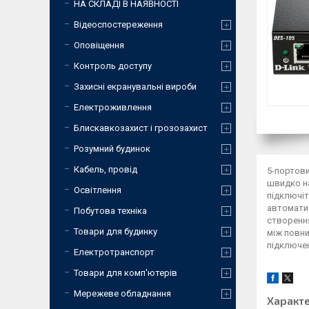
НА СКЛАДІ В НАЯВНОСТІ
Відеоспостереження
Оповіщення
Контроль доступу
Захисні екранувальні вироби
Електроживлення
Блискавкозахист і грозозахист
Розумний будинок
Кабель, провід
5-портови
швидко на
Освітлення
підключіт
автоматич
Побутова техніка
створення
Товари для будинку
між повн
підключен
Електротранспорт
Товари для комп'ютерів
Мережеве обладнання
Характ