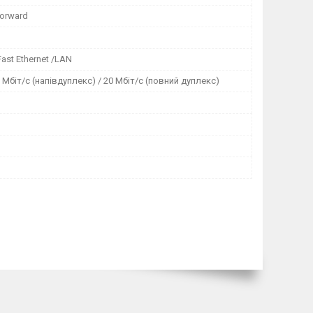
forward
Fast Ethernet /LAN
0 Мбіт/с (напівдуплекс) / 20 Мбіт/с (повний дуплекс)
р