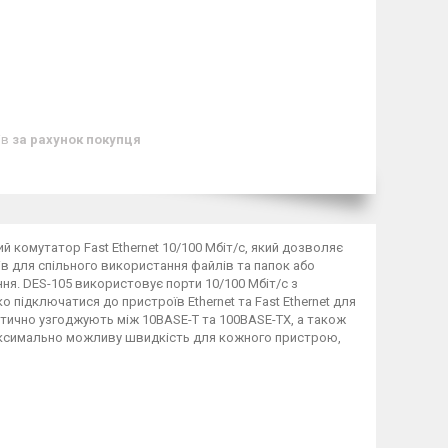
ів
за рахунок покупця
й комутатор Fast Ethernet 10/100 Мбіт/с, який дозволяє
в для спільного використання файлів та папок або
ня. DES-105 використовує порти 10/100 Мбіт/с з
 підключатися до пристроїв Ethernet та Fast Ethernet для
атично узгоджують між 10BASE-T та 100BASE-TX, а також
ксимально можливу швидкість для кожного пристрою,