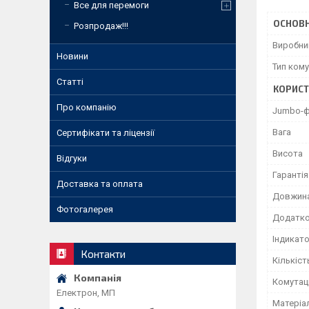
Все для перемоги
ОСНОВН
Розпродаж!!!
Виробни
Новини
Тип ком
Статті
КОРИСТ
Про компанію
Jumbo-ф
Вага
Сертифікати та ліцензії
Висота
Відгуки
Гарантія
Доставка та оплата
Довжин
Фотогалерея
Додатко
Індикат
Контакти
Кількіст
Комутац
Електрон, МП
Матеріа