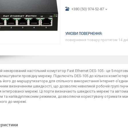
+380 (50) 974-52-87
повернення товару протягом 14 дн
й некерований настільний комутатор Fast Ethernet DES-105 - це 5-портови
лаштувати провідну мережу. Підключіть DES-105 до кількох комп'ютері
ь його до маршрутизатора для спільного використання Інтернет-з'єднан
ним визначенням швидкості, що дозволяє невеликій робочій групі гнучко
 інтегрованої мережі. Ці порти визначають швидкість мережі та автом
им та напівдуплексним режимом, дозволяючи користувачу отримати ма
ого до мережі.
еристики