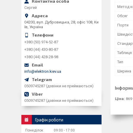
Метод к
Сергей
Обсяг
04200, вул. Дубровицька, 28, офіс 108, Ки
Порти
їв, Україна
Швидкіс
+380 (50) 974-52-87
Стандар
+380 (44) 430-80-87
Таблиця
+380 (44) 428-28-98
Тип
Ширина
info@elektron.kiev.ua
0509745287 (дзвінки не приймаються)
Інформ
Ціна:
869
0509745287 (дзвінки не приймаються)
Графік роботи
Понеділок
09:00
17:00