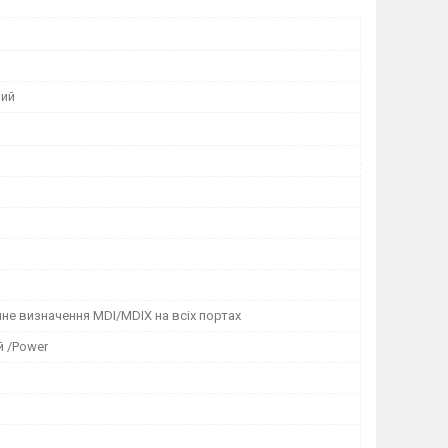
ний
е визначення MDI/MDIX на всіх портах
й /Power