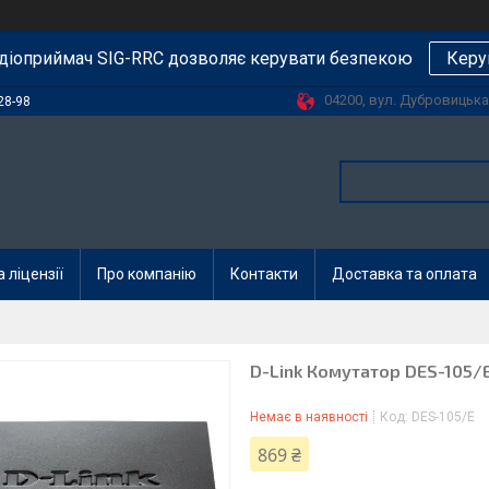
діоприймач SIG-RRC дозволяє керувати безпекою
Керу
04200, вул. Дубровицька, 
28-98
 ліцензії
Про компанію
Контакти
Доставка та оплата
D-Link Комутатор DES-105/E
Немає в наявності
Код:
DES-105/E
869 ₴