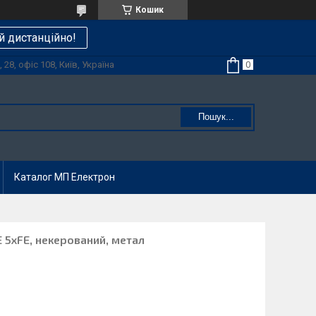
Кошик
й дистанційно!
28, офіс 108, Київ, Україна
Пошук...
Каталог МП Електрон
 5xFE, некерований, метал