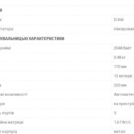
І
к
D-link
утатора
Некерова
УВАЛЬНИЦЬКІ ХАРАКТЕРИСТИКИ
реймі
2048 байт
0.48 кг
170 мм
12 місяців
а
220 мм
ві можливості
Автоматичн
ори
на пристрі
ь портів
5
ійна матриця
1.6 Гбіт/с
л корпуса
метал