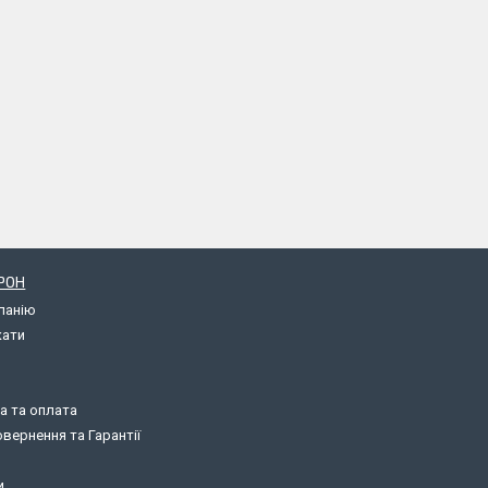
РОН
панію
кати
а та оплата
вернення та Гарантії
и