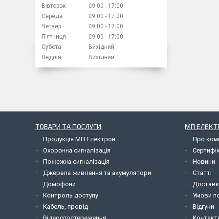
Вівторок
09:00
17:00
Середа
09:00
17:00
Четвер
09:00
17:00
Пʼятниця
09:00
17:00
Субота
Вихідний
Неділя
Вихідний
ТОВАРИ ТА ПОСЛУГИ
МП ЕЛЕКТ
Продукція МП Електрон
Про ком
Охоронна сигналізація
Сертифі
Пожежна сигналізація
Новини
Джерела живлення та акумулятори
Статті
Домофони
Доставк
Контроль доступу
Умови по
Кабель, провід
Відгуки
Відеоспостереження
Контакт