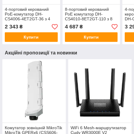
4-портовий керований
8-портовий керований
4-по
PoE-комутатор DH-
PoE комутатор DH-
керо
CS4006-4ET2GT-36 з 4
CS4010-8ET2GT-110 з 8
DH-C
портами PoE 100 Мбіт + 2
портами POE 100Мбіт + 2
порт
2 343
4 687
3 2
₴
₴
порти UP-Link 1000 Мбіт,
порти UP-Link 1000Мбіт,
2 по
115x84x27 мм
185x104x27 мм
1000
Купити
Купити
Акційні пропозиції та новинки
Комутатор зовнішній MikroTik
WiFi 6 Mesh-маршрутизатор
MikroTik GPERx6 (CSS606-
Cudy WR3000E V2