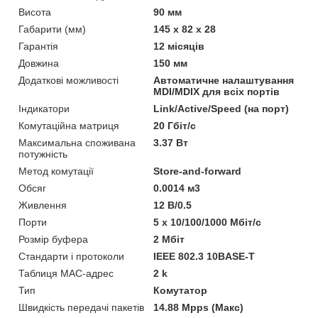
Висота
90 мм
Габарити (мм)
145 x 82 x 28
Гарантія
12 місяців
Довжина
150 мм
Додаткові можливості
Автоматичне налаштування
MDI/MDIX для всіх портів
Індикатори
Link/Active/Speed (на порт)
Комутаційна матриця
20 Гбіт/с
Максимальна споживана
3.37 Вт
потужність
Метод комутації
Store-and-forward
Обсяг
0.0014 м3
Живлення
12 В/0.5
Порти
5 x 10/100/1000 Мбіт/с
Розмір буфера
2 Мбіт
Стандарти і протоколи
IEEE 802.3 10BASE-T
Таблиця MAC-адрес
2 k
Тип
Комутатор
Швидкість передачі пакетів
14.88 Mpps (Макс)