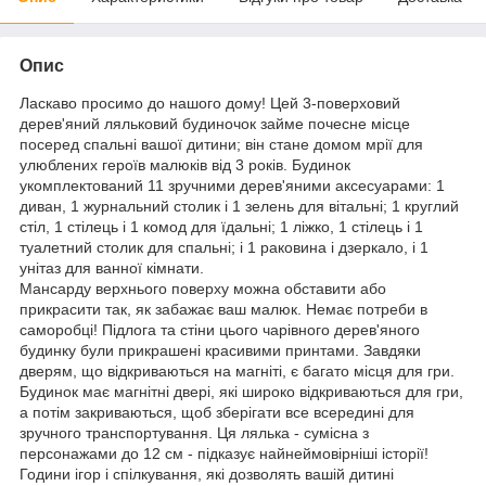
Опис
Ласкаво просимо до нашого дому! Цей 3-поверховий
дерев'яний ляльковий будиночок займе почесне місце
посеред спальні вашої дитини; він стане домом мрії для
улюблених героїв малюків від 3 років. Будинок
укомплектований 11 зручними дерев'яними аксесуарами: 1
диван, 1 журнальний столик і 1 зелень для вітальні; 1 круглий
стіл, 1 стілець і 1 комод для їдальні; 1 ліжко, 1 стілець і 1
туалетний столик для спальні; і 1 раковина і дзеркало, і 1
унітаз для ванної кімнати.
Мансарду верхнього поверху можна обставити або
прикрасити так, як забажає ваш малюк. Немає потреби в
саморобці! Підлога та стіни цього чарівного дерев'яного
будинку були прикрашені красивими принтами. Завдяки
дверям, що відкриваються на магніті, є багато місця для гри.
Будинок має магнітні двері, які широко відкриваються для гри,
а потім закриваються, щоб зберігати все всередині для
зручного транспортування. Ця лялька - сумісна з
персонажами до 12 см - підказує найнеймовірніші історії!
Години ігор і спілкування, які дозволять вашій дитині