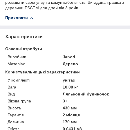
розвивати свою уяву та комунікабельність. Вигадана іграшка з
деревини FSCTM для дітей від 3 років.
Приховати
Характеристики
Основні атрибути
Виробник
Janod
Матеріал
Дерево
Користувальницькі характеристики
У комплекті
унітаз
Вага
10.00 кг
Вид
Ляльковий будиночок
Вікова група
3+
Висота
430 мм
Гарантія
2 місяця
Довжина
170 мм
Обсяг
0.0431 м3