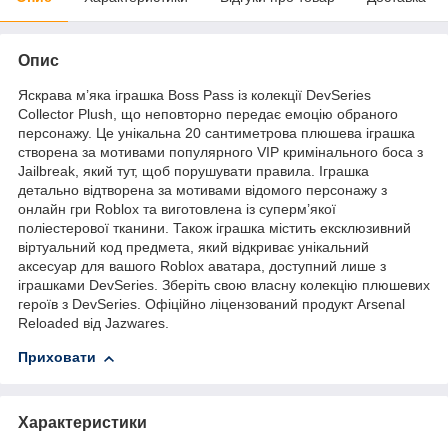
Опис
Яскрава м’яка іграшка Boss Pass із колекції DevSeries
Collector Plush, що неповторно передає емоцію обраного
персонажу. Це унікальна 20 сантиметрова плюшева іграшка
створена за мотивами популярного VIP кримінального боса з
Jailbreak, який тут, щоб порушувати правила. Іграшка
детально відтворена за мотивами відомого персонажу з
онлайн гри Roblox та виготовлена із суперм’якої
поліестерової тканини. Також іграшка містить ексклюзивний
віртуальний код предмета, який відкриває унікальний
аксесуар для вашого Roblox аватара, доступний лише з
іграшками DevSeries. Зберіть свою власну колекцію плюшевих
героїв з DevSeries. Офіційно ліцензований продукт Arsenal
Reloaded від Jazwares.
Приховати
Характеристики