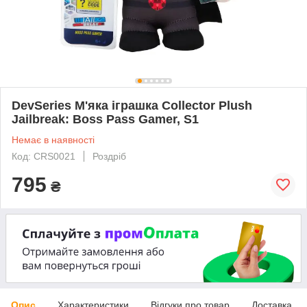
DevSeries М'яка ігрaшка Collector Plush
Jailbreak: Boss Pass Gamer, S1
Немає в наявності
Код: CRS0021
Роздріб
795
₴
Опис
Характеристики
Відгуки про товар
Доставка