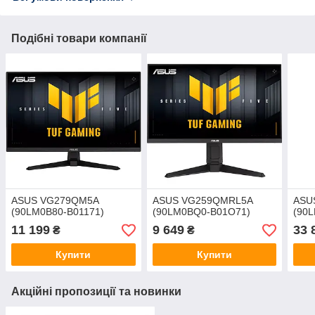
Подібні товари компанії
ASUS VG279QM5A
ASUS VG259QMRL5A
ASU
(90LM0B80-B01171)
(90LM0BQ0-B01O71)
(90
11 199
9 649
33 
₴
₴
Купити
Купити
Акційні пропозиції та новинки