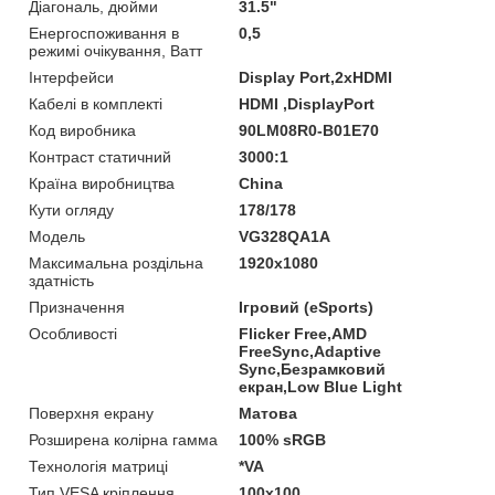
Діагональ, дюйми
31.5"
Енергоспоживання в
0,5
режимі очікування, Ватт
Інтерфейси
Display Port,2xHDMI
Кабелі в комплекті
HDMI ,DisplayPort
Код виробника
90LM08R0-B01E70
Контраст статичний
3000:1
Країна виробництва
China
Кути огляду
178/178
Мoдель
VG328QA1A
Максимальна роздільна
1920х1080
здатність
Призначення
Ігровий (eSports)
Особливості
Flicker Free,AMD
FreeSync,Adaptive
Sync,Безрамковий
екран,Low Blue Light
Поверхня екрану
Матова
Розширена колірна гамма
100% sRGB
Технологія матриці
*VA
Тип VESA кріплення
100x100