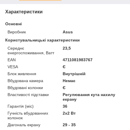
Характеристики
Основні
Виробник
Asus
Користувальницькі характеристики
Cереднє
23,5
eнергоспоживання, Ватт
EAN
4711081983767
VESA
Є
Блок живлення
Внутрішній
Вбудована камера
Немає
Вбудовані колонки
Є
Властивості підставки
Регулювання кута нахилу
екрану
Гарантія (міс)
36
Гучність вбудованних
2х2 Вт
колонок
Діагональ екрану
29 - 35