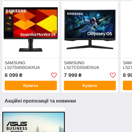
SAMSUNG
SAMSUNG
SAM
LS27D400GAIXUA
LS27CG550EIXUA
LS2
6 099
7 999
8 9
₴
₴
Купити
Купити
Акційні пропозиції та новинки