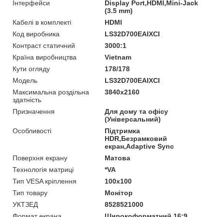
Інтерфейси
Display Port,HDMI,Mini-Jack
(3.5 mm)
Кабелі в комплекті
HDMI
Код виробника
LS32D700EAIXCI
Контраст статичний
3000:1
Країна виробництва
Vietnam
Кути огляду
178/178
Мoдель
LS32D700EAIXCI
Максимальна роздільна
3840х2160
здатність
Призначення
Для дому та офісу
(Універсальний)
Особливості
Підтримка
HDR,Безрамковий
екран,Adaptive Sync
Поверхня екрану
Матова
Технологія матриці
*VA
Тип VESA кріплення
100x100
Тип товару
Монітор
УКТЗЕД
8528521000
Формат екрана
Широкоформатний 16:9