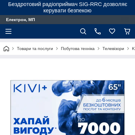
Бездротовий радіоприймач SIG-RRC дозволяє
керувати безпекою
Електрон, МП
Товари та послуги
Побутова техніка
Телевізори
K