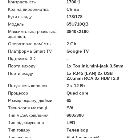
Контрастність
1700:1
Країна виробництва
China
Кути огляду
178/178
Мoдель
65U710QB
Максимальна роздільна
3840х2160
здатність
Оперативна пам' ять
2 Gb
Платформа Smart TV
Google TV
Підтримка 3D
-
Порти виходу
1x Toslink,mini-jack 3.5mm
Порти входу
1x RJ45 (LAN),2x USB
2.0,mini RCA,3x HDMI 2.0
Потужність колонок
2 x 12 Вт
Процесор
Quad core
Розмір екрану, дюйми
65
Технологія матриці
*VA
Тип VESA кріплення
600x300
Тип підсвічування
LED
Тип товару
Телевізор
Тип екрана
Flat (пласький)