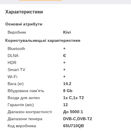
Характеристики
Основні атрибути
Виробник
Kivi
Користувальницькі характеристики
Bluetooth
+
DLNA
Є
HDR
+
Smart TV
+
Wi-Fi
+
Вага (кг)
14.2
Вбудована пам'ять
8 Gb
Входи для антен
1x C,1x T2
Гарантія (міс)
12
Діапазон контрастності
До 5000:1
Діапазони тюнера
DVB-C,DVB-T2
Код виробника
65U710QB