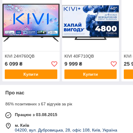
KIVI 24H760QB
KIVI 40F710QB
KIVI
6 099
9 999
25 
₴
₴
Купити
Купити
Про нас
86% позитивних з 67 відгуків за рік
Працює з 03.08.2015
м. Київ
04200, вул. Дубровицька, 28, офіс 108, Київ, Україна