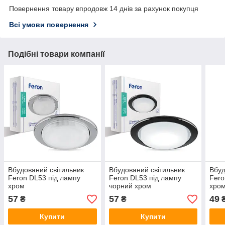
Повернення товару впродовж 14 днів за рахунок покупця
Всі умови повернення
Подібні товари компанії
Вбудований світильник
Вбудований світильник
Вбуд
Feron DL53 під лампу
Feron DL53 під лампу
Fero
хром
чорний хром
хро
57
57
49
₴
₴
Купити
Купити