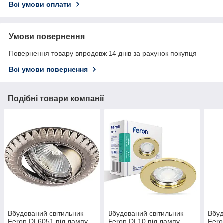
Всі умови оплати
Умови повернення
Повернення товару впродовж 14 днів за рахунок покупця
Всі умови повернення
Подібні товари компанії
Вбудований світильник
Вбудований світильник
Вбуд
Feron DL6051 під лампу
Feron DL10 під лампу
Fero