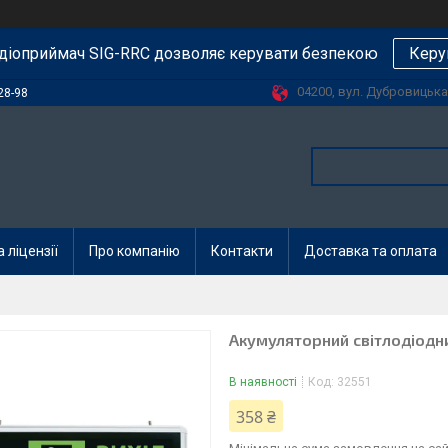
діоприймач SIG-RRC дозволяє керувати безпекою
Керу
04200, вул. Дубровицька, 
28-98
 ліцензії
Про компанію
Контакти
Доставка та оплата
Акумуляторний світлодіодн
В наявності
Код:
32551
358 ₴