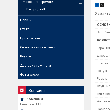
Все для перемоги
Розпродаж!!!
Характ
Новини
ОСНОВН
Статті
Виробни
Про компанію
КОРИСТ
Сертифікати та ліцензії
Гарантія
Джерел
Відгуки
Елемент
Доставка та оплата
Потужніс
Фотогалерея
Розмір
Ступінь 
Контакти
Тип дже
Час зар
Електрон, МП
Час роб