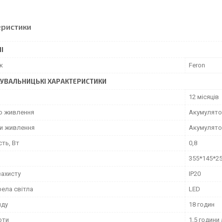
еристики
І
к
Feron
УВАЛЬНИЦЬКІ ХАРАКТЕРИСТИКИ
12 місяців
о живлення
Акумулят
и живлення
Акумулятор
ть, Вт
0,8
355*145*2
захисту
IP20
рела світла
LED
яду
18 годин
оти
1,5 години