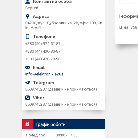
Сергей
Інформ
04200, вул. Дубровицька, 28, офіс 108, Ки
Ціна:
358
їв, Україна
+380 (50) 974-52-87
+380 (44) 430-80-87
+380 (44) 428-28-98
info@elektron.kiev.ua
0509745287 (дзвінки не приймаються)
0509745287 (дзвінки не приймаються)
Графік роботи
Понеділок
09:00
17:00