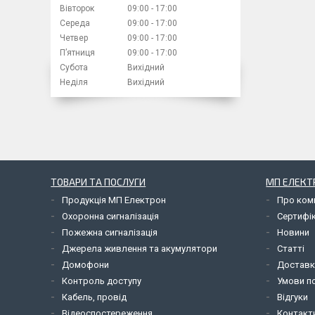
Вівторок
09:00
17:00
Середа
09:00
17:00
Четвер
09:00
17:00
Пʼятниця
09:00
17:00
Субота
Вихідний
Неділя
Вихідний
ТОВАРИ ТА ПОСЛУГИ
МП ЕЛЕКТ
Продукція МП Електрон
Про ком
Охоронна сигналізація
Сертифі
Пожежна сигналізація
Новини
Джерела живлення та акумулятори
Статті
Домофони
Доставк
Контроль доступу
Умови по
Кабель, провід
Відгуки
Відеоспостереження
Контакт