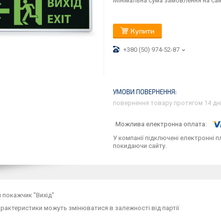
Мінімальна сума замовлення на сай
Купити
+380 (50) 974-52-87
повернення товару протягом 14 дн
У компанії підключені електронні п
покидаючи сайту.
 покажчик "Вихід"
характеристики можуть змінюватися в залежності від партії