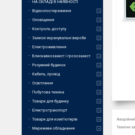
НА СКЛАДІ В НАЯВНОСТІ
Відеоспостереження
Оповіщення
Контроль доступу
Захисні екранувальні вироби
Електроживлення
Блискавкозахист і грозозахист
Розумний будинок
Кабель, провід
Освітлення
Побутова техніка
Товари для будинку
Електротранспорт
Аварійний
Товари для комп'ютерів
Технічні 
Мережеве обладнання