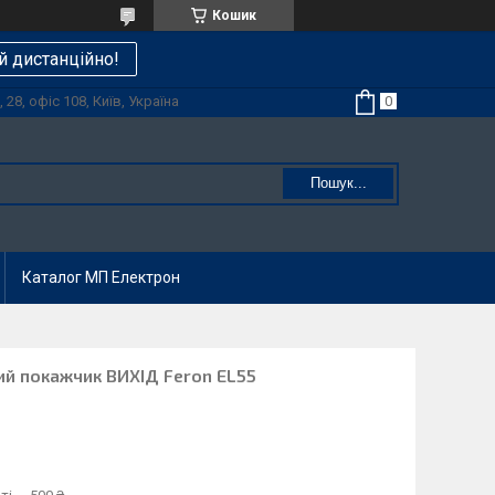
Кошик
й дистанційно!
28, офіс 108, Київ, Україна
Пошук...
Каталог МП Електрон
ий покажчик ВИХІД Feron EL55