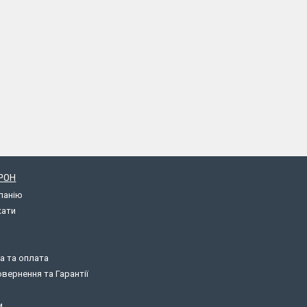
РОН
панію
кати
а та оплата
вернення та Гарантії
и