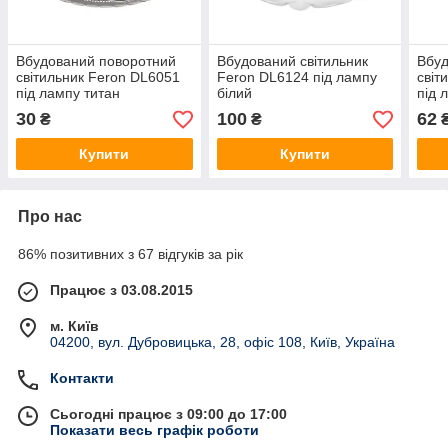
Вбудований поворотний
Вбудований світильник
Вбуд
світильник Feron DL6051
Feron DL6124 під лампу
світ
під лампу титан
білий
під 
30
100
62
₴
₴
Купити
Купити
Про нас
86% позитивних з 67 відгуків за рік
Працює з 03.08.2015
м. Київ
04200, вул. Дубровицька, 28, офіс 108, Київ, Україна
Контакти
Сьогодні працює з 09:00 до 17:00
Показати весь графік роботи