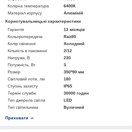
Колірна температура
6400К
Матеріал корпусу
Алюміній
Користувальницькі характеристики
Гарантія
12 місяців
Кольоропередача
Ra≥80
Колір свічення
Холодний
Кількість в пакованні
2/12
Напружа, В
230
Потужність, Вт
3
Розмір
350*90 мм
Світловий потік, лм
180
Ступінь захисту
IP65
Термін служби
30000 годин
Тип джерела світла
LED
Тип світильника
Вуличний
Приховати