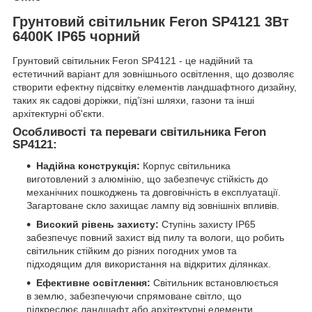
Грунтовий світильник Feron SP4121 3Вт
6400K IP65 чорний
Грунтовий світильник Feron SP4121 - це надійний та
естетичний варіант для зовнішнього освітлення, що дозволяє
створити ефектну підсвітку елементів ландшафтного дизайну,
таких як садові доріжки, під’їзні шляхи, газони та інші
архітектурні об'єкти.
Особливості та переваги світильника Feron
SP4121:
Надійна конструкція:
Корпус світильника
виготовлений з алюмінію, що забезпечує стійкість до
механічних пошкоджень та довговічність в експлуатації.
Загартоване скло захищає лампу від зовнішніх впливів.
Високий рівень захисту:
Ступінь захисту IP65
забезпечує повний захист від пилу та вологи, що робить
світильник стійким до різних погодних умов та
підходящим для використання на відкритих ділянках.
Ефективне освітлення:
Світильник встановлюється
в землю, забезпечуючи спрямоване світло, що
підкреслює ландшафт або архітектурні елементи,