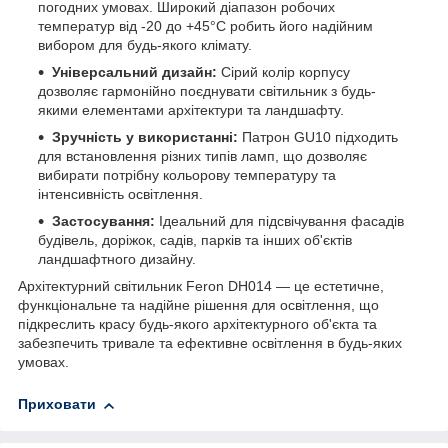
погодних умовах. Широкий діапазон робочих
температур від -20 до +45°C робить його надійним
вибором для будь-якого клімату.
Універсальний дизайн:
Сірий колір корпусу
дозволяє гармонійно поєднувати світильник з будь-
якими елементами архітектури та ландшафту.
Зручність у використанні:
Патрон GU10 підходить
для встановлення різних типів ламп, що дозволяє
вибирати потрібну кольорову температуру та
інтенсивність освітлення.
Застосування:
Ідеальний для підсвічування фасадів
будівель, доріжок, садів, парків та інших об'єктів
ландшафтного дизайну.
Архітектурний світильник Feron DH014 — це естетичне,
функціональне та надійне рішення для освітлення, що
підкреслить красу будь-якого архітектурного об'єкта та
забезпечить тривале та ефективне освітлення в будь-яких
умовах.
Приховати