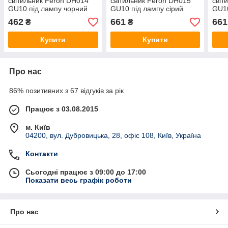
світильник Feron DH014
світильник Feron DH015
світ
GU10 під лампу чорний
GU10 під лампу сірий
GU10
462
661
661
₴
₴
Купити
Купити
Про нас
86% позитивних з 67 відгуків за рік
Працює з 03.08.2015
м. Київ
04200, вул. Дубровицька, 28, офіс 108, Київ, Україна
Контакти
Сьогодні працює з 09:00 до 17:00
Показати весь графік роботи
Про нас