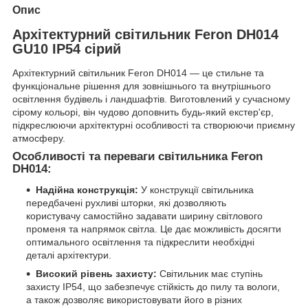
Опис
Архітектурний світильник Feron DH014
GU10 IP54 сірий
Архітектурний світильник Feron DH014 — це стильне та
функціональне рішення для зовнішнього та внутрішнього
освітлення будівель і ландшафтів. Виготовлений у сучасному
сірому кольорі, він чудово доповнить будь-який екстер'єр,
підкреслюючи архітектурні особливості та створюючи приємну
атмосферу.
Особливості та переваги світильника Feron
DH014:
Надійна конструкція:
У конструкції світильника
передбачені рухливі шторки, які дозволяють
користувачу самостійно задавати ширину світлового
променя та напрямок світла. Це дає можливість досягти
оптимального освітлення та підкреслити необхідні
деталі архітектури.
Високий рівень захисту:
Світильник має ступінь
захисту IP54, що забезпечує стійкість до пилу та вологи,
а також дозволяє використовувати його в різних