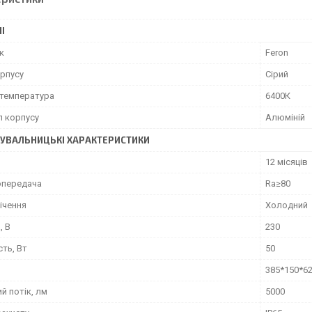
І
к
Feron
орпусу
Сірий
 температура
6400К
л корпусу
Алюміній
УВАЛЬНИЦЬКІ ХАРАКТЕРИСТИКИ
12 місяців
передача
Ra≥80
ічення
Холодний
, В
230
ть, Вт
50
385*150*6
й потік, лм
5000