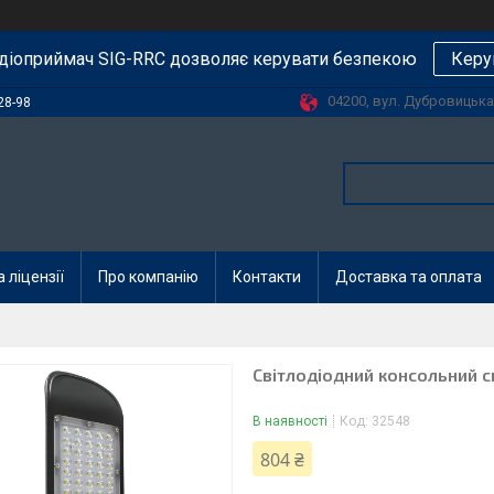
діоприймач SIG-RRC дозволяє керувати безпекою
Керу
04200, вул. Дубровицька, 
28-98
 ліцензії
Про компанію
Контакти
Доставка та оплата
Світлодіодний консольний с
В наявності
Код:
32548
804 ₴