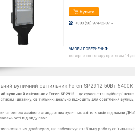
Купити
+380 (50) 974-52-87
повернення товару протягом 14 дн
ьний вуличний світильник Feron SP2912 50Вт 6400К 
ий вуличний світильник Feron SP2912
— це сучасне та надійне рішенн
стикам і дизайну, світильник ідеально підходить для освітлення вулиць,
.
ки є повною заміною стандартних вуличних світильників під лампи ДНаТ
 залежності від виду ламп.
високоякісним драйвером, що забезпечує стабільну роботу світильників 