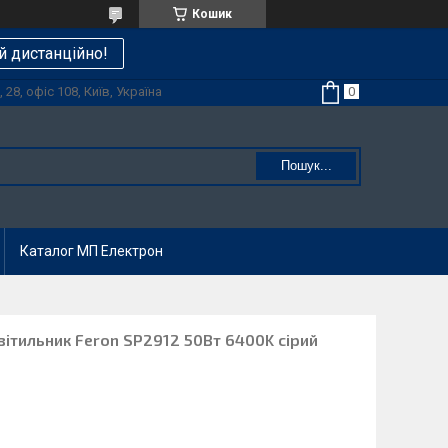
Кошик
й дистанційно!
28, офіс 108, Київ, Україна
Пошук...
Каталог МП Електрон
вітильник Feron SP2912 50Вт 6400K сірий