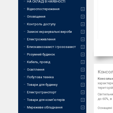
НА СКЛАДІ В НАЯВНОСТІ
Відеоспостереження
Оповіщення
Контроль доступу
Захисні екранувальні вироби
Електроживлення
Блискавкозахист і грозозахист
Розумний будинок
Кабель, провід
Освітлення
Консол
Побутова техніка
Консольн
характери
Товари для будинку
територій
Електротранспорт
Світильни
до 60%, в
Товари для комп'ютерів
Мережеве обладнання
Оснащені 