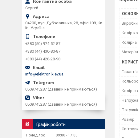
Сергей
ОСНОВН
04200, вул. Дубровицька, 28, офіс 108, Ки
Виробни
їв, Україна
Колір к
Колірна
+380 (50) 974-52-87
+380 (44) 430-80-87
Матеріа
+380 (44) 428-28-98
КОРИСТ
Гарантія
info@elektron.kiev.ua
Кольоро
0509745287 (дзвінки не приймаються)
Колір св
Напружа
0509745287 (дзвінки не приймаються)
Потужніс
Розмір
Графік роботи
Світлови
Понеділок
09:00
17:00