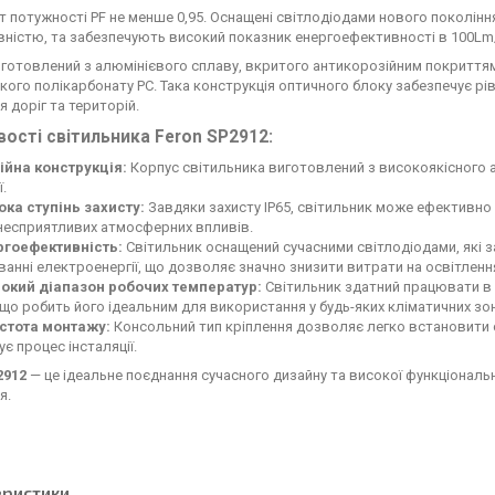
т потужності PF не менше 0,95. Оснащені світлодіодами нового поколін
ністю, та забезпечують високий показник енергоефективності в 100Lm
готовлений з алюмінієвого сплаву, вкритого антикорозійним покриття
кого полікарбонату PC. Така конструкція оптичного блоку забезпечує рі
я доріг та територій.
ості світильника Feron SP2912:
ійна конструкція:
Корпус світильника виготовлений з високоякісного ал
ї.
ока ступінь захисту:
Завдяки захисту IP65, світильник може ефективно 
несприятливих атмосферних впливів.
ргоефективність:
Світильник оснащений сучасними світлодіодами, які 
анні електроенергії, що дозволяє значно знизити витрати на освітленн
окий діапазон робочих температур:
Світильник здатний працювати в 
 що робить його ідеальним для використання у будь-яких кліматичних зон
стота монтажу:
Консольний тип кріплення дозволяє легко встановити св
є процес інсталяції.
2912
— це ідеальне поєднання сучасного дизайну та високої функціональ
я.
еристики