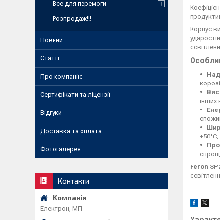
Все для перемоги
Коефіцієн
продуктив
Розпродаж!!!
Корпус ви
ударостій
Новини
освітленн
Статті
Особлив
Над
Про компанію
корозі
Вис
Сертифікати та ліцензії
інших 
Ене
Відгуки
спожив
Шир
Доставка та оплата
+50°C,
Про
Фотогалерея
спрощу
Feron SP
освітленн
Контакти
Електрон, МП
Характ