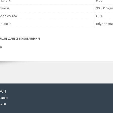
захисту
IP65
служби
30000 годи
рела світла
LED
ильника
Вбудовани
ація для замовлення
 ₴
РОН
панію
кати