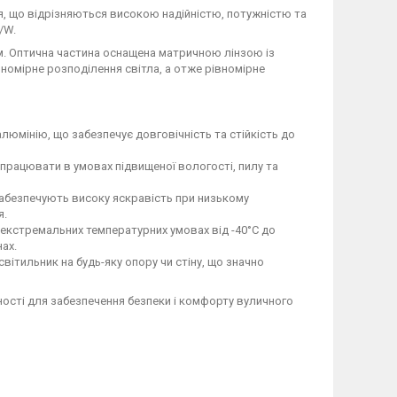
ня, що відрізняються високою надійністю, потужністю та
/W.
м. Оптична частина оснащена матричною лінзою із
вномірне розподілення світла, а отже рівномірне
юмінію, що забезпечує довговічність та стійкість до
працювати в умовах підвищеної вологості, пилу та
забезпечують високу яскравість при низькому
я.
екстремальних температурних умовах від -40°C до
ах.
ітильник на будь-яку опору чи стіну, що значно
ності для забезпечення безпеки і комфорту вуличного