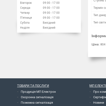
Ступінь 
Вівторок
09:00
17:00
Термін 
Середа
09:00
17:00
Четвер
09:00
17:00
Тип дже
Пʼятниця
09:00
17:00
Тип світ
Субота
Вихідний
Неділя
Вихідний
Інформ
Ціна:
804
ТОВАРИ ТА ПОСЛУГИ
МП ЕЛЕКТ
Продукція МП Електрон
Про ком
Охоронна сигналізація
Сертифі
Пожежна сигналізація
Новини