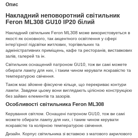
Опис
Накладний неповоротний світильник
Feron ML308 GU10 IP20 білий
Накладний світильник Feron ML308 може використовуеться в
якості як основного, так акцентного освітлення у сфері
інтер'єрної підсвітки житлових, торгівельних та
адміністративних приміщень, кафе та ресторанів, виставкових
залів, галерей та ін.
Світильник оснащений патроном GU10, тож ви самі можете
обирати лампу для них, і таким чином керувати яскравістю та
температурою свічення.
Також має зйомне фіксуюче кільце, що перекриває контури
лампи. Завдяки цьому вони виглядають цілісною конструкцією
без зайвих елементів та зазорів.
Особливості світильника Feron ML308
Керування світлом. Оснащені патроном GU10, тож ви самі
можете обирати лампу для них, і таким чином керувати
яскравістю та колірною температурою свічення.
Дизайн. Корпус світильника зі вставкою з матового акрилового