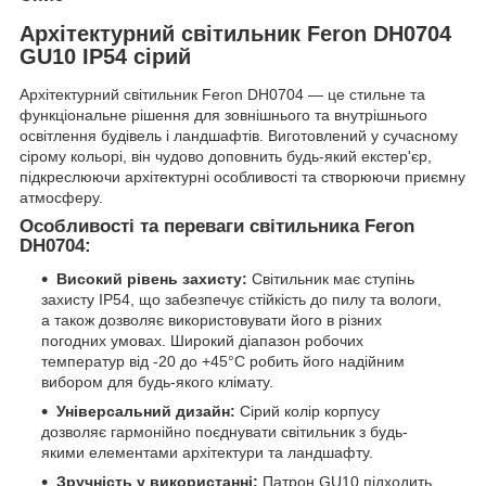
Архітектурний світильник Feron DH0704
GU10 IP54 сірий
Архітектурний світильник Feron DH0704 — це стильне та
функціональне рішення для зовнішнього та внутрішнього
освітлення будівель і ландшафтів. Виготовлений у сучасному
сірому кольорі, він чудово доповнить будь-який екстер'єр,
підкреслюючи архітектурні особливості та створюючи приємну
атмосферу.
Особливості та переваги світильника Feron
DH0704:
Високий рівень захисту:
Світильник має ступінь
захисту IP54, що забезпечує стійкість до пилу та вологи,
а також дозволяє використовувати його в різних
погодних умовах. Широкий діапазон робочих
температур від -20 до +45°C робить його надійним
вибором для будь-якого клімату.
Універсальний дизайн:
Сірий колір корпусу
дозволяє гармонійно поєднувати світильник з будь-
якими елементами архітектури та ландшафту.
Зручність у використанні:
Патрон GU10 підходить