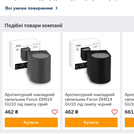
Всі умови повернення
Подібні товари компанії
Архітектурний накладний
Архітектурний накладний
Архі
світильник Feron DH014
світильник Feron DH014
світ
GU10 під лампу сірий
GU10 під лампу чорний
GU10
462
462
661
₴
₴
Купити
Купити