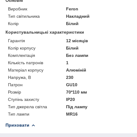
Основні
Виробник
Feron
Тип світильника
Накладний
Колір
Білий
Користувальницькі характеристики
Гарантія
12 місяців
Колір корпусу
Білий
Комплектація
Без лампи
Кількість патронів
1
Матеріал корпусу
Алюміній
Напружа, В
230
Патрон
GU10
Розмір
70*110 мм
Ступінь захисту
IP20
Тип джерела світла
Під лампу
Тип лампи
MR16
Приховати