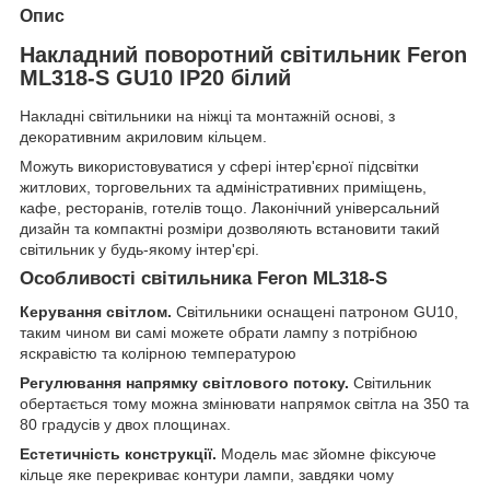
Опис
Накладний поворотний світильник Feron
ML318-S GU10 IP20 білий
Накладні світильники на ніжці та монтажній основі, з
декоративним акриловим кільцем.
Можуть використовуватися у сфері інтер'єрної підсвітки
житлових, торговельних та адміністративних приміщень,
кафе, ресторанів, готелів тощо. Лаконічний універсальний
дизайн та компактні розміри дозволяють встановити такий
світильник у будь-якому інтер'єрі.
Особливості світильника Feron ML318-S
Керування світлом.
Світильники оснащені патроном GU10,
таким чином ви самі можете обрати лампу з потрібною
яскравістю та колірною температурою
Регулювання напрямку світлового потоку.
Світильник
обертається тому можна змінювати напрямок світла на 350 та
80 градусів у двох площинах.
Естетичність конструкції.
Модель має зйомне фіксуюче
кільце яке перекриває контури лампи, завдяки чому