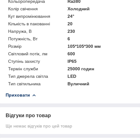
Кольоропередача
Ra≥80
Колір свічення
Холодний
Кут випромінювання
24°
Кількість в пакованні
20
Напружа, В
230
Потужність, Вт
6
Розмір
105*105*300 мм
Світловий потік, лм
600
Ступінь захисту
IP65
Термін служби
25000 годин
Тип джерела світла
LED
Тип світильника
Вуличний
Приховати
Відгуки про товар
Ще немає відгуків про цей товар