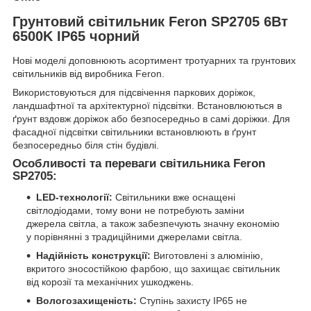
Грунтовий світильник Feron SP2705 6Вт
6500K IP65 чорний
Нові моделі доповнюють асортимент тротуарних та грунтових
світильників від виробника Feron.
Використовуються для підсвічення паркових доріжок,
ландшафтної та архітектурної підсвітки. Встановлюються в
ґрунт вздовж доріжок або безпосередньо в самі доріжки. Для
фасадної підсвітки світильники встановлюють в ґрунт
безпосередньо біля стін будівлі.
Особливості та переваги світильника Feron
SP2705:
LED-технології:
Світильники вже оснащені
світлодіодами, тому вони не потребують заміни
джерела світла, а також забезпечують значну економію
у порівнянні з традиційними джерелами світла.
Надійність конструкції:
Виготовлені з алюмінію,
вкритого зносостійкою фарбою, що захищає світильник
від корозії та механічних ушкоджень.
Вологозахищеність:
Ступінь захисту IP65 не