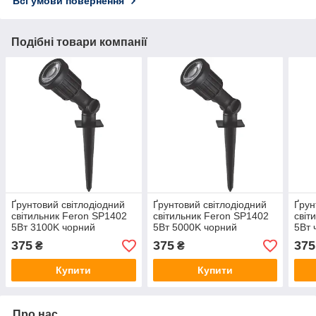
Всі умови повернення
Подібні товари компанії
Ґрунтовий світлодіодний
Ґрунтовий світлодіодний
Ґрун
світильник Feron SP1402
світильник Feron SP1402
світ
5Вт 3100K чорний
5Вт 5000K чорний
5Вт 
375
375
375
₴
₴
Купити
Купити
Про нас