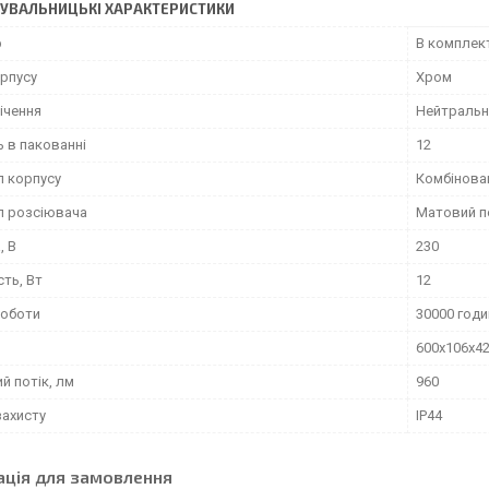
УВАЛЬНИЦЬКІ ХАРАКТЕРИСТИКИ
р
В комплек
орпусу
Хром
ічення
Нейтральн
ь в пакованні
12
л корпусу
Комбінова
л розсіювача
Матовий п
, В
230
ть, Вт
12
роботи
30000 годи
600x106x4
й потік, лм
960
захисту
IP44
ація для замовлення