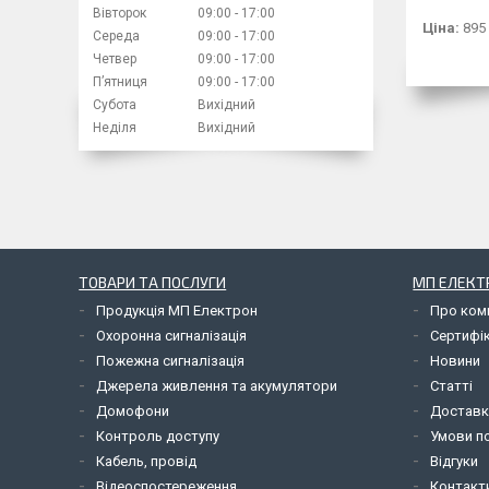
Вівторок
09:00
17:00
Ціна:
895
Середа
09:00
17:00
Четвер
09:00
17:00
Пʼятниця
09:00
17:00
Субота
Вихідний
Неділя
Вихідний
ТОВАРИ ТА ПОСЛУГИ
МП ЕЛЕКТ
Продукція МП Електрон
Про ком
Охоронна сигналізація
Сертифі
Пожежна сигналізація
Новини
Джерела живлення та акумулятори
Статті
Домофони
Доставк
Контроль доступу
Умови по
Кабель, провід
Відгуки
Відеоспостереження
Контакт