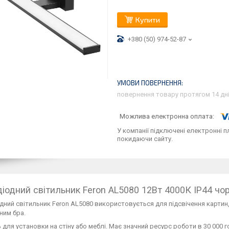
Купити
+380 (50) 974-52-87
повернення товару протягом 14 дн
У компанії підключені електронні п
покидаючи сайту.
діодний світильник Feron AL5080 12Вт 4000К IP44 чо
дний світильник Feron AL5080 використовується для підсвічення картин
ним бра.
 для установки на стіну або меблі. Має значний ресурс роботи в 30 000