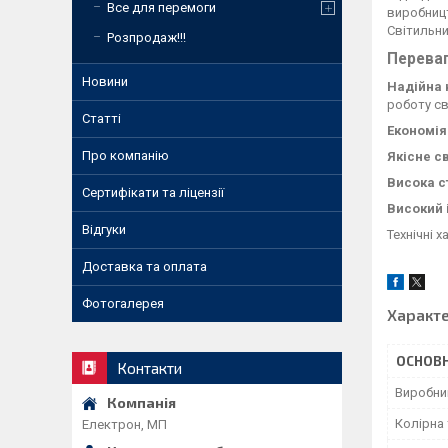
Все для перемоги
виробницт
Світильни
Розпродаж!!!
Переваг
Новини
Надійна 
роботу св
Статті
Економія
Про компанію
Якісне св
Висока с
Сертифікати та ліцензії
Високий 
Відгуки
Технічні 
Доставка та оплата
Фотогалерея
Характ
ОСНОВН
Контакти
Виробни
Колірна
Електрон, МП