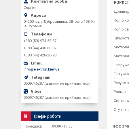
КОРИСТ
Сергей
Драйве
Колір к
04200, вул. Дубровицька, 28, офіс 108, Ки
їв, Україна
Колір св
Кількіст
+380 (50) 974-52-87
Матеріа
+380 (44) 430-80-87
+380 (44) 428-28-98
Матеріа
Напружа
info@elektron.kiev.ua
Потужніс
Ресурс 
0509745287 (дзвінки не приймаються)
Розмір
0509745287 (дзвінки не приймаються)
Світлови
Ступінь 
Графік роботи
Інформ
Понеділок
09:00
17:00