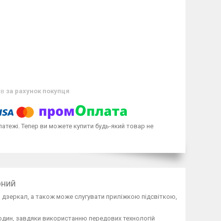
ів
за рахунок покупця
латежі. Тепер ви можете купити будь-який товар не
рний
, дзеркал, а також може слугувати приліжкою підсвіткою,
 годин, завдяки використанню передових технологій