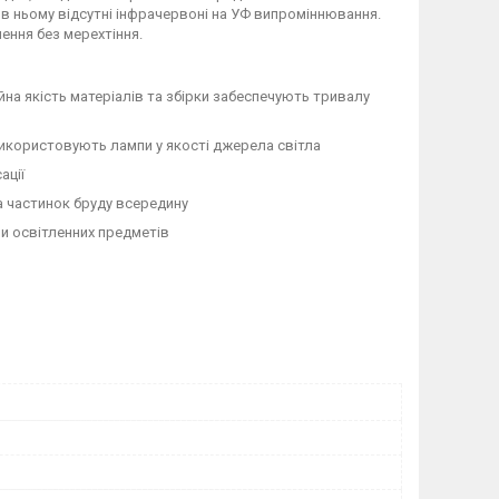
- в ньому відсутні інфрачервоні на УФ випроміннювання.
ення без мерехтіння.
йна якість матеріалів та збірки забеспечують тривалу
використовують лампи у якості джерела світла
ації
а частинок бруду всередину
и освітленних предметів