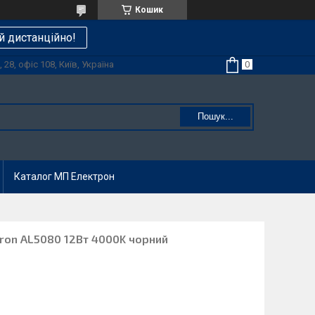
Кошик
й дистанційно!
28, офіс 108, Київ, Україна
Пошук...
Каталог МП Електрон
eron AL5080 12Вт 4000K чорний