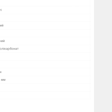
ті
ий
ний
олікарбонат
н
2 мм