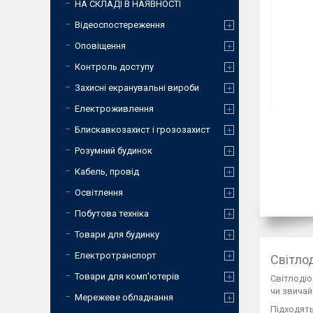
НА СКЛАДІ В НАЯВНОСТІ
Відеоспостереження
Оповіщення
Контроль доступу
Захисні екранувальні вироби
Електроживлення
Блискавкозахист і грозозахист
Розумний будинок
Кабель, провід
Освітлення
Побутова техніка
Товари для будинку
Електротранспорт
Світло
Товари для комп'ютерів
Світлодіо
чи звичай
Мережеве обладнання
Підходять