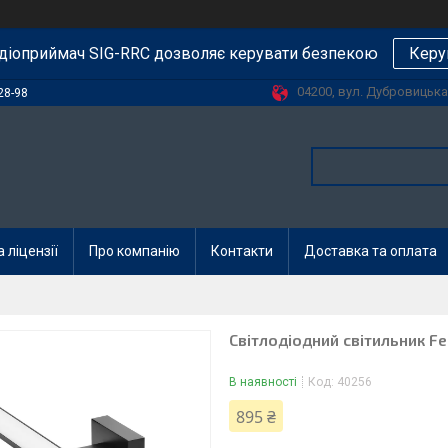
діоприймач SIG-RRC дозволяє керувати безпекою
Керу
04200, вул. Дубровицька, 
28-98
 ліцензії
Про компанію
Контакти
Доставка та оплата
Світлодіодний світильник F
В наявності
Код:
40256
895 ₴