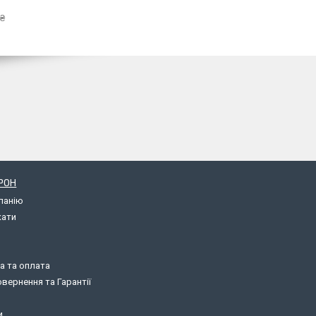
 ₴
РОН
панію
кати
а та оплата
вернення та Гарантії
и