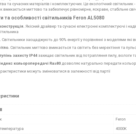
ва та сучасних матеріалів і комплектуючих. Це екологічний світильник 
к вмикається миттєво та забезпечує рівномірне, яскраве, стабільне свіч
и та особливості світильників Feron AL5080
конструкція.
Якісний драйвер та сучасні електронні комплектуючі і наді
ітильника
.
Світильники заощаджують до 90% енергії у порівнянні з моделями які 
ітло.
Світильник миттєво вмикається та світить без мерехтіння та пульс
тупінь захисту IP44
захищає світильник від потрапляння пилу, вологи т
індекс кольоропередачі Ra≥80
дозволяє натурально передати кольор
характеристики можуть змінюватися в залежності від партії
еристики
І
к
Feron
 температура
4000К