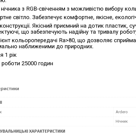
ію.
нічника з RGB-свіченням з можливістю вибору коль
тне світло. Забезпечує комфортне, якісне, екологі
 конструкції. Якісний приємний на дотик пластик, с
ктуючі, що забезпечують надійну та тривалу роботу
ієнт кольоропередачі Ra>80, що дозволяє сприйма
ально наближеними до природних.
я 1 рік
 роботи 25000 годин
еристики
І
к
Ardero
Нічник
УВАЛЬНИЦЬКІ ХАРАКТЕРИСТИКИ