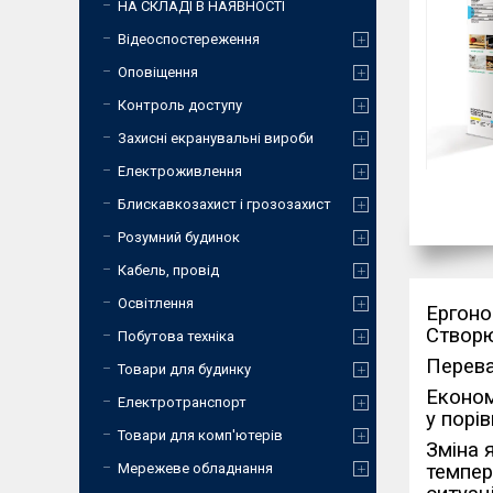
НА СКЛАДІ В НАЯВНОСТІ
Відеоспостереження
Оповіщення
Контроль доступу
Захисні екранувальні вироби
Електроживлення
Блискавкозахист і грозозахист
Розумний будинок
Кабель, провід
Освітлення
Ергоно
Створю
Побутова техніка
Перева
Товари для будинку
Економ
Електротранспорт
у порі
Товари для комп'ютерів
Зміна 
темпер
Мережеве обладнання