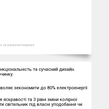
ів
за рахунок покупця
нкціональність та сучасний дизайн.
чинку.
зволяє зекономити до 80% електроенергії
яскравості та 3 рівні зміни колірної
 світильник під власні уподобання чи