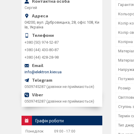
Гарантія
Сергей
Кольоро
04200, вул. Дубровицька, 28, офіс 108, Ки
Колір к
їв, Україна
Колір св
Колірна
+380 (50) 974-52-87
+380 (44) 430-80-87
Матеріа
+380 (44) 428-28-98
Матеріа
Напружа
info@elektron.kiev.ua
Потужніс
0509745287 (дзвінки не приймаються)
Розмір
Світлови
0509745287 (дзвінки не приймаються)
Ступінь 
Термін 
Графік роботи
Тип дже
Понеділок
09:00
17:00