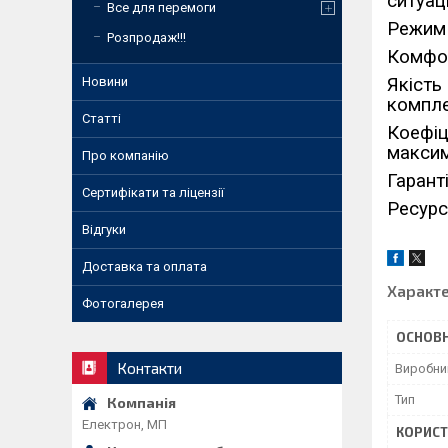
ситуац
Все для перемоги
Режим 
Розпродаж!!!
Комфор
Якість
Новини
компле
Статті
Коефіц
максим
Про компанію
Гаранті
Сертифікати та ліцензії
Ресурс
Відгуки
Доставка та оплата
Характ
Фотогалерея
ОСНОВН
Контакти
Виробни
Тип
Електрон, МП
КОРИСТ