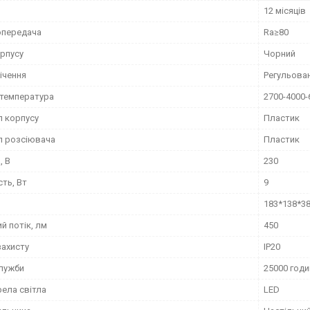
12 місяців
передача
Ra≥80
орпусу
Чорний
ічення
Регульова
 температура
2700-4000-
л корпусу
Пластик
л розсіювача
Пластик
, В
230
ть, Вт
9
183*138*3
й потік, лм
450
захисту
IP20
служби
25000 годи
рела світла
LED