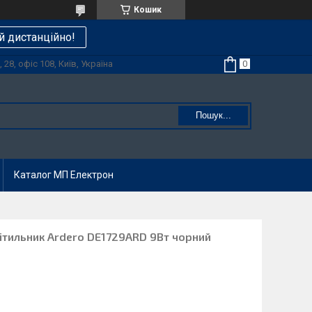
Кошик
й дистанційно!
28, офіс 108, Київ, Україна
Пошук...
Каталог МП Електрон
вітильник Ardero DE1729ARD 9Вт чорний