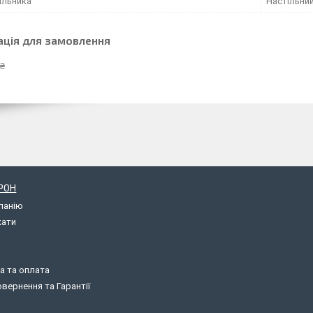
ильника
Настільни
ація для замовлення
 ₴
РОН
панію
кати
а та оплата
вернення та Гарантії