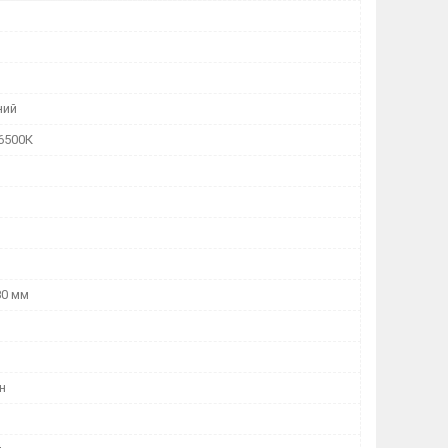
ний
6500К
80 мм
н