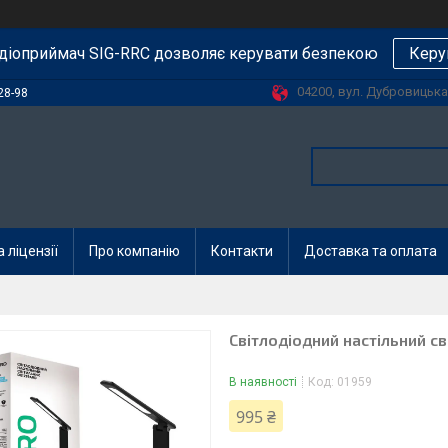
діоприймач SIG-RRC дозволяє керувати безпекою
Керу
04200, вул. Дубровицька, 
28-98
 ліцензії
Про компанію
Контакти
Доставка та оплата
Світлодіодний настільний с
В наявності
Код:
01959
995 ₴