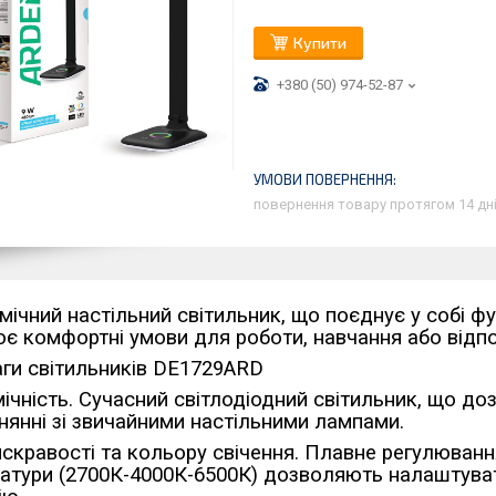
Купити
+380 (50) 974-52-87
повернення товару протягом 14 дн
мічний настільний світильник, що поєднує у собі фу
є комфортні умови для роботи, навчання або відпо
ги світильників DE1729ARD
ічність. Сучасний світлодіодний світильник, що до
внянні зі звичайними настільними лампами.
яскравості та кольору свічення. Плавне регулювання 
атури (2700К-4000К-6500К) дозволяють налаштувати