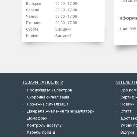
Тип світ
Вівторок
09:00
17:00
Середа
09:00
17:00
Четвер
09:00
17:00
Інформ
Пʼятниця
09:00
17:00
Ціна:
995
Субота
Вихідний
Неділя
Вихідний
ТОВАРИ ТА ПОСЛУГИ
МП ЕЛЕКТ
Продукція МП Електрон
Про ком
Охоронна сигналізація
Сертифі
Пожежна сигналізація
Новини
Джерела живлення та акумулятори
Статті
Домофони
Доставк
Контроль доступу
Умови по
Кабель, провід
Відгуки