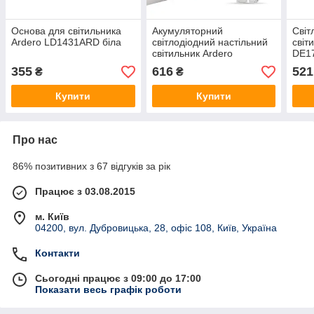
Основа для світильника
Акумуляторний
Світ
Ardero LD1431ARD біла
світлодіодний настільний
світ
світильник Ardero
DE1
DE1737ARD 5Вт білий
біли
355
616
521
₴
₴
Купити
Купити
Про нас
86% позитивних з 67 відгуків за рік
Працює з 03.08.2015
м. Київ
04200, вул. Дубровицька, 28, офіс 108, Київ, Україна
Контакти
Сьогодні працює з 09:00 до 17:00
Показати весь графік роботи