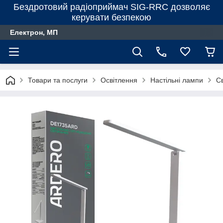
Бездротовий радіоприймач SIG-RRC дозволяє
керувати безпекою
Електрон, МП
Товари та послуги
Освітлення
Настільні лампи
С