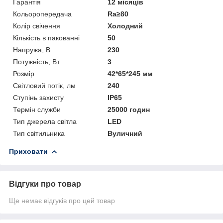
Гарантія
12 місяців
Кольоропередача
Ra≥80
Колір свічення
Холодний
Кількість в пакованні
50
Напружа, В
230
Потужність, Вт
3
Розмір
42*65*245 мм
Світловий потік, лм
240
Ступінь захисту
IP65
Термін служби
25000 годин
Тип джерела світла
LED
Тип світильника
Вуличний
Приховати
Відгуки про товар
Ще немає відгуків про цей товар