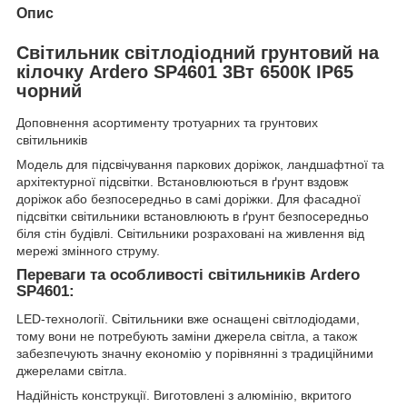
Опис
Світильник світлодіодний грунтовий на
кілочку Ardero SP4601 3Вт 6500К IP65
чорний
Доповнення асортименту тротуарних та грунтових
світильників
Модель для підсвічування паркових доріжок, ландшафтної та
архітектурної підсвітки. Встановлюються в ґрунт вздовж
доріжок або безпосередньо в самі доріжки. Для фасадної
підсвітки світильники встановлюють в ґрунт безпосередньо
біля стін будівлі. Світильники розраховані на живлення від
мережі змінного струму.
Переваги та особливості світильників Ardero
SP4601:
LED-технології. Світильники вже оснащені світлодіодами,
тому вони не потребують заміни джерела світла, а також
забезпечують значну економію у порівнянні з традиційними
джерелами світла.
Надійність конструкції. Виготовлені з алюмінію, вкритого