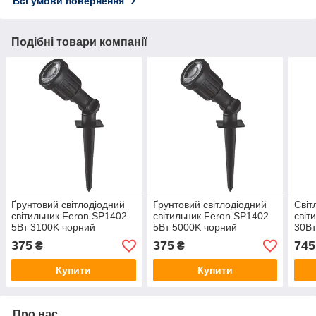
Всі умови повернення
Подібні товари компанії
Ґрунтовий світлодіодний
Ґрунтовий світлодіодний
Світ
світильник Feron SP1402
світильник Feron SP1402
світ
5Вт 3100K чорний
5Вт 5000K чорний
30Вт
375
375
745
₴
₴
Купити
Купити
Про нас