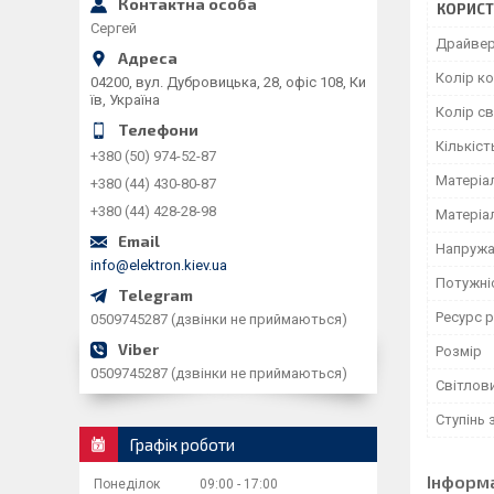
КОРИСТ
Сергей
Драйве
Колір к
04200, вул. Дубровицька, 28, офіс 108, Ки
їв, Україна
Колір св
Кількіст
+380 (50) 974-52-87
Матеріа
+380 (44) 430-80-87
+380 (44) 428-28-98
Матеріа
Напружа
info@elektron.kiev.ua
Потужніс
Ресурс 
0509745287 (дзвінки не приймаються)
Розмір
0509745287 (дзвінки не приймаються)
Світлови
Ступінь 
Графік роботи
Інформ
Понеділок
09:00
17:00