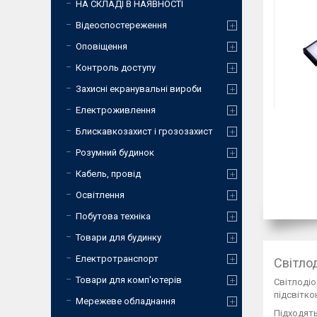
НА СКЛАДІ В НАЯВНОСТІ
Відеоспостереження
Оповіщення
Контроль доступу
Захисні екранувальні вироби
Електроживлення
Блискавкозахист і грозозахист
Розумний будинок
Кабель, провід
Освітлення
Побутова техніка
Товари для будинку
Електротранспорт
Світло
Товари для комп'ютерів
Світлодіо
підсвітко
Мережеве обладнання
Підходять