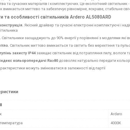
ва та сучасних матеріалів і комплектуючих. Це екологічний світильник 
к вмикається миттєво та забезпечує рівномірне, яскраве, стабільне свіч
и та особливості світильників Ardero AL5080ARD
конструкція.
Якісний драйвер та сучасні електронні комплектуючі і наді
ітильника
.
Світильники заощаджують до 90% енергії у порівнянні з моделями які 
ітло.
Світильник миттєво вмикається та світить без мерехтіння та пульс
тупінь захисту IP44
захищає світильник від потрапляння пилу, вологи т
індекс кольоропередачі Ra≥80
дозволяє натурально передати кольор
характеристики можуть змінюватися в залежності від партії
еристики
І
к
Ardero
 температура
4000К