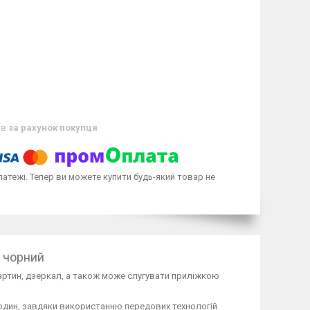
ів
за рахунок покупця
латежі. Тепер ви можете купити будь-який товар не
4 чорний
артин, дзеркал, а також може слугувати приліжкою
 годин, завдяки використанню передових технологій