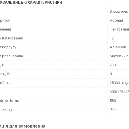
УВАЛЬНИЦЬКІ ХАРАКТЕРИСТИКИ
р
В комплек
орпусу
Чорний
ічення
Нейтральн
ь в пакованні
12
л корпусу
Алюміній
л розсіювача
Матовий п
, В
230
ть, Вт
8
роботи
25000 годи
400x106x4
й потік, лм
580
захисту
IP44
ація для замовлення