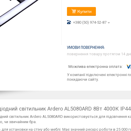
Купити
+380 (50) 974-52-87
повернення товару протягом 14 дн
У компанії підключені електронні п
покидаючи сайту.
діодний світильник Ardero AL5080ARD 8Вт 4000К IP4
дний світильник Ardero AL5080ARD використовується для підсвічення к
ю, чи звичайним бра.
 для установки на стіну або меблі. Має значний ресурс роботи в 25 000