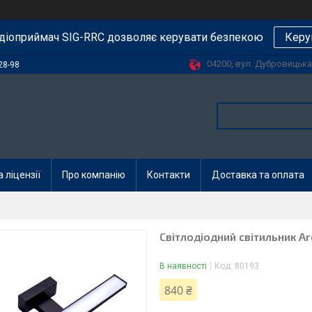
діоприймач SIG-RRC дозволяє керувати безпекою
Керу
04200, вул. Дубровицька, 
28-98
 ліцензії
Про компанію
Контакти
Доставка та оплата
Світлодіодний світильник 
В наявності
Код:
80193
840 ₴