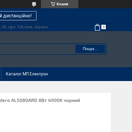
Кошик
й дистанційно!
28, офіс 108, Київ, Україна
Пошук...
Каталог МП Електрон
Ardero AL5080ARD 8Вт 4000K чорний