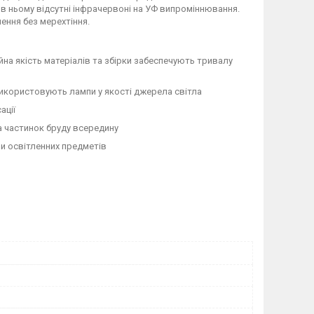
- в ньому відсутні інфрачервоні на УФ випроміннювання.
ення без мерехтіння.
йна якість матеріалів та збірки забеспечують тривалу
використовують лампи у якості джерела світла
ації
а частинок бруду всередину
и освітленних предметів