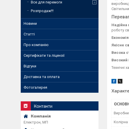
Все для перемоги
виробницт
Світильни
Розпродаж!!!
Переваг
Новини
Надійна 
роботу св
Статті
Економія
Про компанію
Якісне св
Висока с
Сертифікати та ліцензії
Високий 
Відгуки
Технічні 
Доставка та оплата
Фотогалерея
Характ
ОСНОВН
Контакти
Виробни
Колірна
Електрон, МП