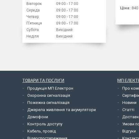
Вівторок
09:00
17:00
Ціна:
840
Середа
09:00
17:00
Четвер
09:00
17:00
Пʼятниця
09:00
17:00
Субота
Вихідний
Неділя
Вихідний
ТОВАРИ ТА ПОСЛУГИ
МП ЕЛЕКТ
Продукція МП Електрон
Про ком
Охоронна сигналізація
Сертифі
Пожежна сигналізація
Новини
Джерела живлення та акумулятори
Статті
Домофони
Доставк
Контроль доступу
Умови по
Кабель, провід
Відгуки
Відеоспостереження
Контакт