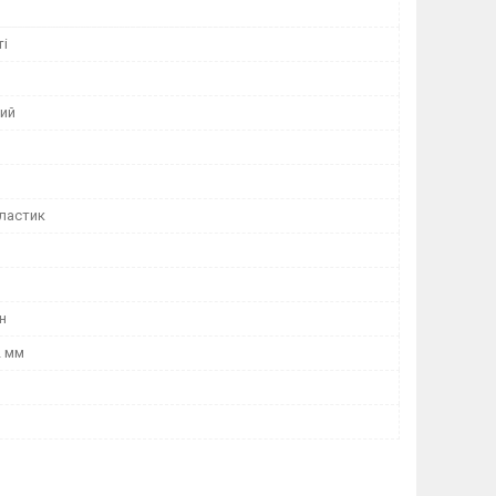
ті
ий
ластик
н
2 мм