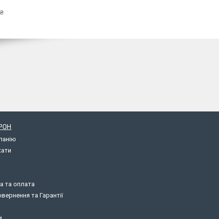
 ₴
РОН
панію
кати
а та оплата
вернення та Гарантії
и