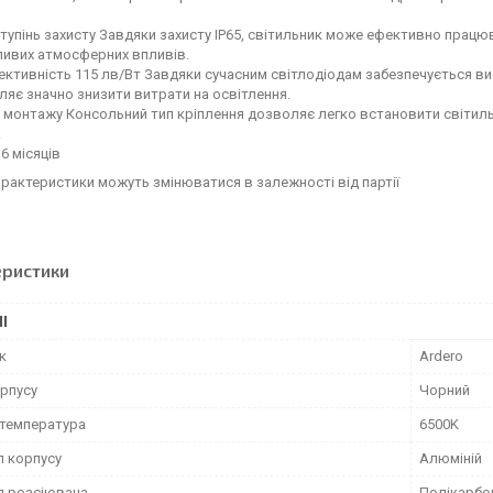
тупінь захисту Завдяки захисту IP65, світильник може ефективно працюв
ливих атмосферних впливів.
ктивність 115 лв/Вт Завдяки сучасним світлодіодам забезпечується ви
яє значно знизити витрати на освітлення.
монтажу Консольний тип кріплення дозволяє легко встановити світильн
.
36 місяців
характеристики можуть змінюватися в залежності від партії
еристики
І
к
Ardero
орпусу
Чорний
 температура
6500K
л корпусу
Алюміній
л розсіювача
Полікарбо