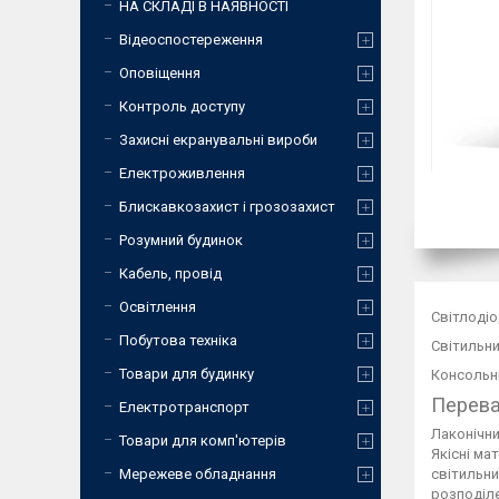
НА СКЛАДІ В НАЯВНОСТІ
Відеоспостереження
Оповіщення
Контроль доступу
Захисні екранувальні вироби
Електроживлення
Блискавкозахист і грозозахист
Розумний будинок
Кабель, провід
Освітлення
Світлодіо
Побутова техніка
Світильни
Товари для будинку
Консольні
Перева
Електротранспорт
Лаконічни
Товари для комп'ютерів
Якісні ма
світильни
Мережеве обладнання
розподіле