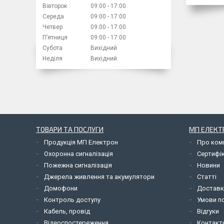
Вівторок
09:00
17:00
Середа
09:00
17:00
Четвер
09:00
17:00
Пʼятниця
09:00
17:00
Субота
Вихідний
Неділя
Вихідний
ТОВАРИ ТА ПОСЛУГИ
МП ЕЛЕКТ
Продукція МП Електрон
Про ком
Охоронна сигналізація
Сертифі
Пожежна сигналізація
Новини
Джерела живлення та акумулятори
Статті
Домофони
Доставк
Контроль доступу
Умови по
Кабель, провід
Відгуки
Відеоспостереження
Контакт