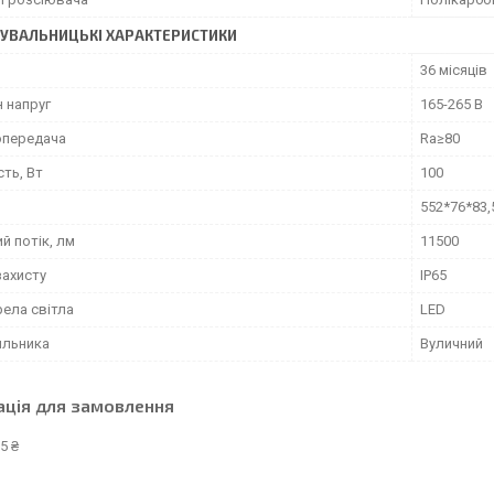
УВАЛЬНИЦЬКІ ХАРАКТЕРИСТИКИ
36 місяців
 напруг
165-265 В
передача
Ra≥80
ть, Вт
100
552*76*83,
й потік, лм
11500
захисту
IP65
рела світла
LED
ильника
Вуличний
ація для замовлення
5 ₴