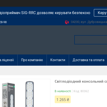
діоприймач SIG-RRC дозволяє керувати безпекою
Керу
04200, вул. Дубровицька, 
28-98
 ліцензії
Про компанію
Контакти
Доставка та оплата
Світлодіодний консольний с
В наявності
Код:
80362
1 265 ₴