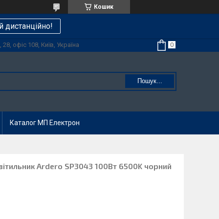
Кошик
й дистанційно!
28, офіс 108, Київ, Україна
Пошук...
Каталог МП Електрон
вітильник Ardero SP3043 100Вт 6500K чорний