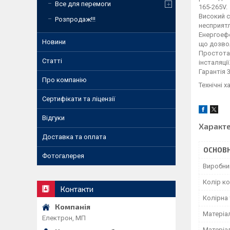
Все для перемоги
165-265V.
Високий с
Розпродаж!!!
несприят
Енергоефе
Новини
що дозвол
Простота 
Статті
інсталяції
Гарантія 
Про компанію
Технічні 
Сертифікати та ліцензії
Відгуки
Характ
Доставка та оплата
ОСНОВН
Фотогалерея
Виробни
Колір к
Контакти
Колірна
Матеріа
Електрон, МП
Матеріа