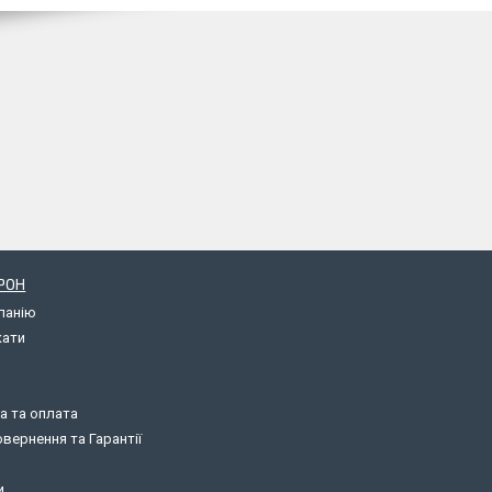
РОН
панію
кати
а та оплата
вернення та Гарантії
и