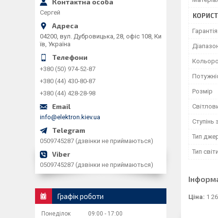
Сергей
КОРИСТ
Гарантія
04200, вул. Дубровицька, 28, офіс 108, Ки
їв, Україна
Діапазон
Кольоро
+380 (50) 974-52-87
Потужніс
+380 (44) 430-80-87
Розмір
+380 (44) 428-28-98
Світлови
info@elektron.kiev.ua
Ступінь 
Тип дже
0509745287 (дзвінки не приймаються)
Тип світ
0509745287 (дзвінки не приймаються)
Інформ
Графік роботи
Ціна:
1 26
Понеділок
09:00
17:00