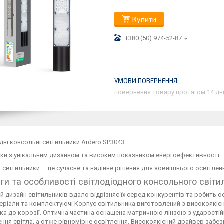
Купити
+380 (50) 974-52-87
повернення товару протягом 14 дн
дні консольні світильники Ardero SP3043
ки з унікальним дизайном та високим показником енергоефективності
 світильники — це сучасне та надійне рішення для зовнішнього освітлен
ги та особливості світлодіодного консольного світи
й дизайн світильників вдало відрізняє їх серед конкурентів та робить ос
теріали та комплектуючі Корпус світильника виготовлений з високоякісн
ка до корозії. Оптична частина оснащена матричною лінзою з ударостій
ння світла, а отже рівномірне освітлення. Високоякісний драйвер забезп