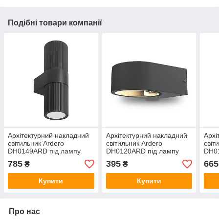
Подібні товари компанії
Архітектурний накладний
Архітектурний накладний
Архі
світильник Ardero
світильник Ardero
світ
DH0149ARD під лампу
DH0120ARD під лампу
DH0
чорний
чорний
чор
785
395
665
₴
₴
Купити
Купити
Про нас