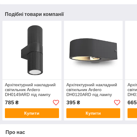
Подібні товари компанії
Архітектурний накладний
Архітектурний накладний
Архі
світильник Ardero
світильник Ardero
світ
DH0149ARD під лампу
DH0120ARD під лампу
DH0
чорний
чорний
чор
785
395
665
₴
₴
Купити
Купити
Про нас