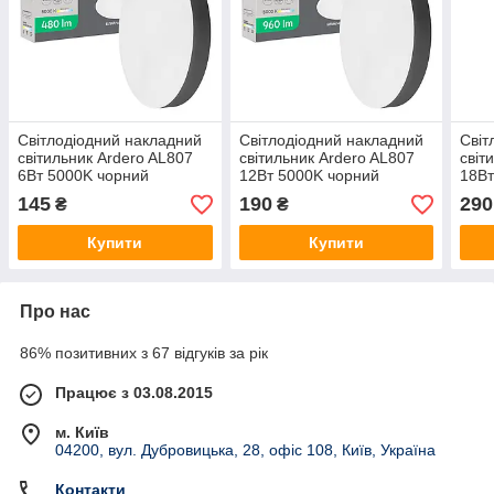
Світлодіодний накладний
Світлодіодний накладний
Світ
світильник Ardero AL807
світильник Ardero AL807
світ
6Вт 5000K чорний
12Вт 5000K чорний
18Вт
145
190
290
₴
₴
Купити
Купити
Про нас
86% позитивних з 67 відгуків за рік
Працює з 03.08.2015
м. Київ
04200, вул. Дубровицька, 28, офіс 108, Київ, Україна
Контакти