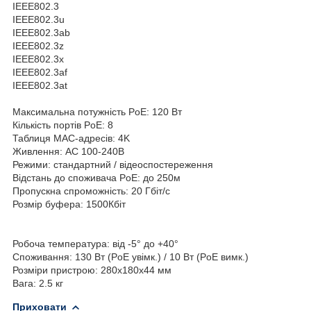
IEEE802.3
IEEE802.3u
IEEE802.3ab
IEEE802.3z
IEEE802.3x
IEEE802.3af
IEEE802.3at
Максимальна потужність PoE: 120 Вт
Кількість портів PoE: 8
Таблиця MAC-адресів: 4K
Живлення: AC 100-240В
Режими: стандартний / відеоспостереження
Відстань до споживача PoE: до 250м
Пропускна спроможність: 20 Гбіт/с
Розмір буфера: 1500Кбіт
Робоча температура: від -5° до +40°
Споживання: 130 Вт (PoE увімк.) / 10 Вт (PoE вимк.)
Розміри пристрою: 280x180x44 мм
Вага: 2.5 кг
Приховати