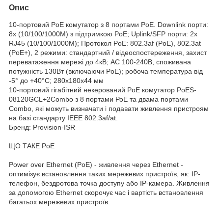
Опис
10-портовий PoE комутатор з 8 портами PoE. Downlink порти:
8x (10/100/1000M) з підтримкою PoE; Uplink/SFP порти: 2x
RJ45 (10/100/1000M); Протокол PoE: 802.3af (PoE), 802.3at
(PoE+), 2 режими: стандартний / відеоспостереження, захист
переватаження мережі до 4кВ; AC 100-240В, споживана
потужність 130Вт (включаючи PoE); робоча температура від
-5° до +40°C; 280х180х44 мм
10-портовий гігабітний некерований PoE комутатор PoES-
08120GCL+2Combo з 8 портами РоЕ та двама портами
Combo, які можуть визначати і подавати живлення пристроям
на базі стандарту IEEE 802.3af/at.
Бренд: Provision-ISR
ЩО ТАКЕ PoE
Power over Ethernet (PoE) - живлення через Ethernet -
оптимізує встановлення таких мережевих пристроїв, як: IP-
телефон, бездротова точка доступу або IP-камера. Живлення
за допомогою Ethernet скорочує час і вартість встановлення
багатьох мережевих пристроїв.