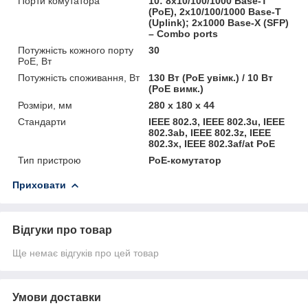
Порти комутатора
10: 8x10/100/1000 Base-T
(PoE), 2x10/100/1000 Base-T
(Uplink); 2x1000 Base-X (SFP)
– Combo ports
Потужність кожного порту
30
PoE, Вт
Потужність споживання, Вт
130 Вт (PoE увімк.) / 10 Вт
(PoE вимк.)
Розміри, мм
280 х 180 х 44
Стандарти
IEEE 802.3, IEEE 802.3u, IEEE
802.3ab, IEEE 802.3z, IEEE
802.3x, IEEE 802.3af/at PoE
Тип пристрою
PoE-комутатор
Приховати
Відгуки про товар
Ще немає відгуків про цей товар
Умови доставки