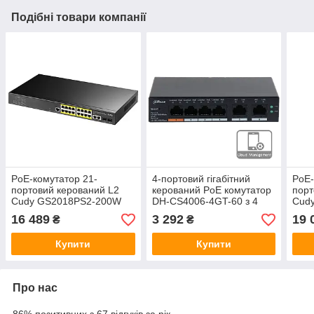
Подібні товари компанії
PoE-комутатор 21-
4-портовий гігабітний
PoE-
портовий керований L2
керований PoE комутатор
порт
Cudy GS2018PS2-200W
DH-CS4006-4GT-60 з 4
Cud
гігабітний з 16 портами
портами POE 1000Мбіт +
гіга
16 489
3 292
19 
₴
₴
PoE, 200W
2 порти UP-Link
PoE
1000Мбіт,130x90x26 мм
Купити
Купити
Про нас