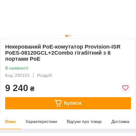
Некерований PoE-комутатор Provision-ISR
PoES-08120GCL+2Combo гігабітний з 8
портами PoE
В наявності
Код: 290153
Роздріб
9 240
₴
Купити
Опис
Характеристики
Відгуки про товар
Доставка