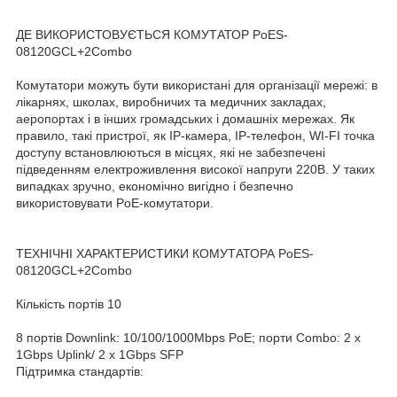
ДЕ ВИКОРИСТОВУЄТЬСЯ КОМУТАТОР PoES-
08120GCL+2Combo
Комутатори можуть бути використані для організації мережі: в
лікарнях, школах, виробничих та медичних закладах,
аеропортах і в інших громадських і домашніх мережах. Як
правило, такі пристрої, як IP-камера, IP-телефон, WI-FI точка
доступу встановлюються в місцях, які не забезпечені
підведенням електроживлення високої напруги 220В. У таких
випадках зручно, економічно вигідно і безпечно
використовувати PoE-комутатори.
ТЕХНІЧНІ ХАРАКТЕРИСТИКИ КОМУТАТОРА PoES-
08120GCL+2Combo
Кількість портів 10
8 портів Downlink: 10/100/1000Mbps PoE; порти Combo: 2 х
1Gbps Uplink/ 2 х 1Gbps SFP
Підтримка стандартів: