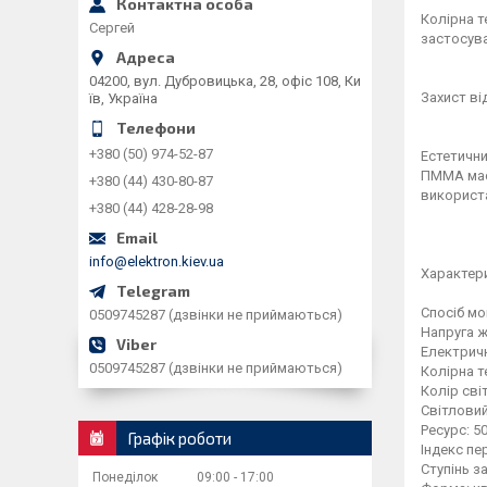
Колірна т
Сергей
застосува
04200, вул. Дубровицька, 28, офіс 108, Ки
Захист ві
їв, Україна
+380 (50) 974-52-87
Естетични
ПММА має 
+380 (44) 430-80-87
використа
+380 (44) 428-28-98
info@elektron.kiev.ua
Характер
Спосіб мо
0509745287 (дзвінки не приймаються)
Напруга ж
Електричн
0509745287 (дзвінки не приймаються)
Колірна т
Колір сві
Світловий
Ресурс: 5
Графік роботи
Індекс пе
Ступінь за
Понеділок
09:00
17:00