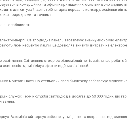
вується в комерційних та офісних приміщеннях, оскільки воно сприяє пі
ходить для ситуацій, де потрібна гарна передача кольору, оскільки він 
більш природними та точними.
льні особливості:
електроенергії: Світлодіодна панель забезпечує значну економію електр
вують люмінесцентні лампи, це дозволяє знизити витрати на електрое
е освітлення: Світильник створює рівномірний потік світла, що робить
 освітленість, і мінімізує ефекти відблисків і тіней.
ьний монтаж: Настінно-стельовий спосіб монтажу забезпечує гнучкість 
рмін служби: Термін служби світлодіодів досягає до 50 000 годин, що га
ї заміни.
орпус: Алюмінієвий корпус забезпечує міцність та покращене відведення