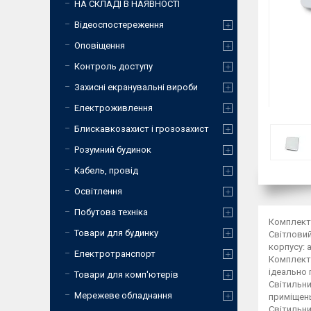
НА СКЛАДІ В НАЯВНОСТІ
Відеоспостереження
Оповіщення
Контроль доступу
Захисні екранувальні вироби
Електроживлення
Блискавкозахист і грозозахист
Розумний будинок
Кабель, провід
Освітлення
Побутова техніка
Комплект:
Товари для будинку
Світловий
корпусу: 
Електротранспорт
Комплект:
ідеально 
Товари для комп'ютерів
Світильни
Мережеве обладнання
приміщен
Світильни