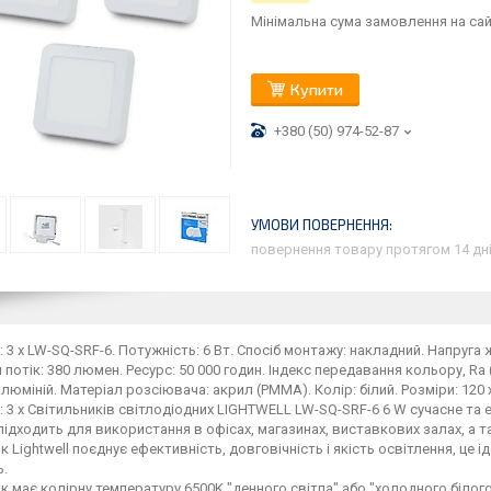
Мінімальна сума замовлення на сай
Купити
+380 (50) 974-52-87
повернення товару протягом 14 дн
 3 х LW-SQ-SRF-6. Потужність: 6 Вт. Спосіб монтажу: накладний. Напруга 
 потік: 380 люмен. Ресурс: 50 000 годин. Індекс передавання кольору, Ra (
алюміній. Матеріал розсіювача: акрил (PMMA). Колір: білий. Розміри: 120 x
 3 х Світильників світлодіодних LIGHTWELL LW-SQ-SRF-6 6 W сучасне та 
підходить для використання в офісах, магазинах, виставкових залах, а т
к Lightwell поєднує ефективність, довговічність і якість освітлення, це і
ь.
к має колірну температуру 6500K "денного світла" або "холодного білого