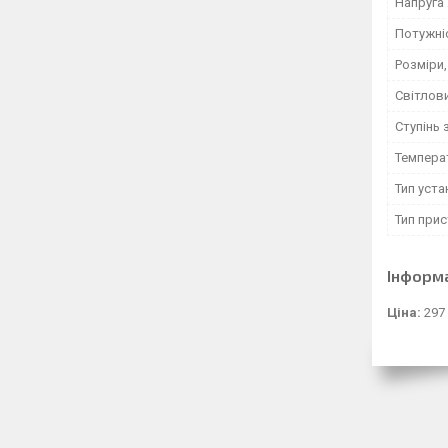
Напруга
Потужніс
Розміри
Світлови
Ступінь 
Температ
Тип уст
Тип при
Інформ
Ціна:
297