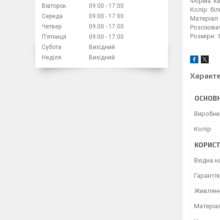
Форма: к
Вівторок
09:00
17:00
Колір: біл
Середа
09:00
17:00
Матеріал 
Четвер
09:00
17:00
Розсіюва
Розміри: 1
Пʼятниця
09:00
17:00
Субота
Вихідний
Неділя
Вихідний
Характ
ОСНОВН
Виробни
Колір
КОРИСТ
Вхідна н
Гарантія
Живлен
Матеріа