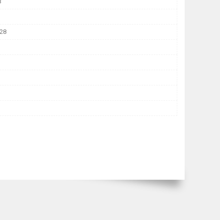
В
 28