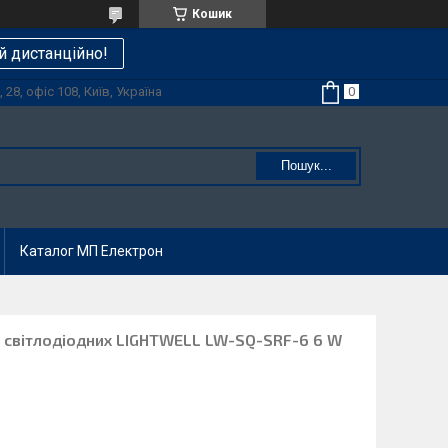
Кошик
й дистанційно!
28, офіс 108, Київ, Україна
Пошук...
Каталог МП Електрон
ів світлодіодних LIGHTWELL LW-SQ-SRF-6 6 W