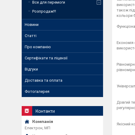
Все для перемоги
використо
також під
Розпродаж!!!
кольори 
Новини
Функціона
Статті
Економія 
Про компанію
використо
Сертифікати та ліцензії
Рівномірн
Відгуки
рівномірна
Доставка та оплата
Універсал
Фотогалерея
Довгий те
регулярно
Контакти
Якісний к
Електрон, МП