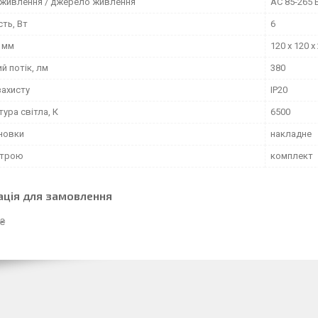
 живлення / джерело живлення
AC 85-265 
ть, Вт
6
, мм
120 x 120 x
й потік, лм
380
захисту
IP20
ура світла, К
6500
ановки
накладне
строю
комплект
ація для замовлення
 ₴