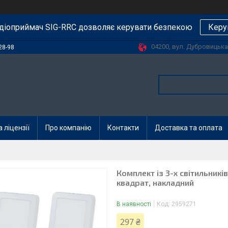
діоприймач SIG-RRC дозволяє керувати безпекою
Керу
04200, вул. Дубровицька, 
28-98
 ліцензії
Про компанію
Контакти
Доставка та оплата
Комплект із 3-х світильник
квадрат, накладний
В наявності
Код:
2959271
297 ₴