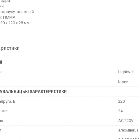
вадрат
ий
корпусу: алюміній
ч: ПММА
20 x 120 x 28 мм
еристики
І
к
Lightwell
Білий
УВАЛЬНИЦЬКІ ХАРАКТЕРИСТИКИ
апруга, В
220
, міс
24
ня
AC 220V
л
алюміній,