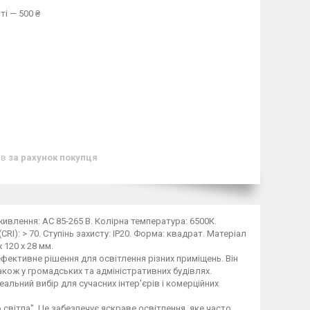
ті — 500 ₴
ів
за рахунок покупця
живлення: AC 85-265 В. Колірна температура: 6500К.
CRI): > 70. Ступінь захисту: IP20. Форма: квадрат. Матеріал
 120 x 28 мм.
ефективне рішення для освітлення різних приміщень. Він
акож у громадських та адміністративних будівлях.
деальний вибір для сучасних інтер'єрів і комерційних
 світла". Це забезпечує яскраве освітлення, яке часто