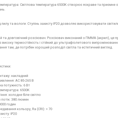
емпература: Світлова температура 6500K створює яскраве та приємне ос
нь.
д пилу та вологи: Ступінь захисту IP20 дозволяє використовувати світил
й та довговічний розсіювач: Розсіювач виконаний з ПММА (акрил), це п
високу термостійкість і стійкий до ультрафіолетового випромінювання
ння там, де потрібен хороший розподіл світла та естетичний вигляд.
истики:
нтажу: накладний
ивлення: AC 85-265 В
а потужність: 6 Вт
емпература: 6500K
тіння: холодне біле світло
 потік: 380 люмен
0000 годин
редавання кольору, Ra (CRI): > 70
хисту: IP20