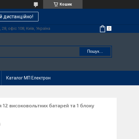
Кошик
й дистанційно!
28, офіс 108, Київ, Україна
Пошук...
Каталог МП Електрон
я 12 високовольтних батарей та 1 блоку
4