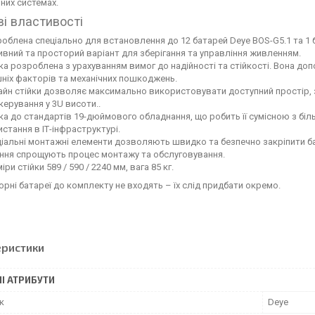
них системах.
і властивості
облена спеціально для встановлення до 12 батарей Deye BOS-G5.1 та 
вний та просторий варіант для зберігання та управління живленням.
ка розроблена з урахуванням вимог до надійності та стійкості. Вона доп
ніх факторів та механічних пошкоджень.
айн стійки дозволяє максимально використовувати доступний простір,
керування у 3U висоти..
ка до стандартів 19-дюймового обладнання, що робить її сумісною з б
стання в ІТ-інфраструктурі.
іальні монтажні елементи дозволяють швидко та безпечно закріпити бата
ння спрощують процес монтажу та обслуговування.
іри стійки 589 / 590 / 2240 мм, вага 85 кг.
рні батареї до комплекту не входять – їх слід придбати окремо.
еристики
І АТРИБУТИ
к
Deye