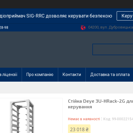
діоприймач SIG-RRC дозволяє керувати безпекою
Керу
04200, вул. Дубровицька, 
28-98
 ліцензії
Про компанію
Контакти
Доставка та оплата
Стійка Deye 3U-HRack-2G дл
керування
Немає в наявності
Код:
99-0002215
23 018 ₴