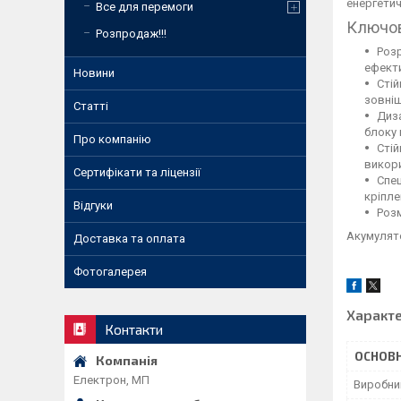
енергетич
Все для перемоги
Ключов
Розпродаж!!!
Розр
ефекти
Новини
Стій
зовніш
Статті
Диз
блоку 
Про компанію
Стій
викори
Сертифікати та ліцензії
Спец
кріпле
Відгуки
Розм
Акумулято
Доставка та оплата
Фотогалерея
Характ
Контакти
ОСНОВН
Електрон, МП
Виробни