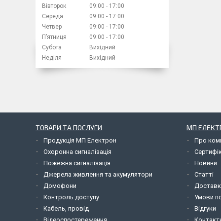
Вівторок
09:00
17:00
Середа
09:00
17:00
Четвер
09:00
17:00
Пʼятниця
09:00
17:00
Субота
Вихідний
Неділя
Вихідний
ТОВАРИ ТА ПОСЛУГИ
МП ЕЛЕКТ
Продукція МП Електрон
Про ком
Охоронна сигналізація
Сертифі
Пожежна сигналізація
Новини
Джерела живлення та акумулятори
Статті
Домофони
Доставк
Контроль доступу
Умови по
Кабель, провід
Відгуки
Відеоспостереження
Контакт