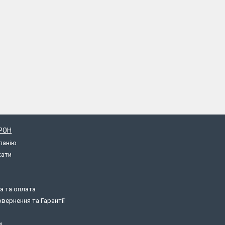
РОН
панію
кати
а та оплата
вернення та Гарантії
и