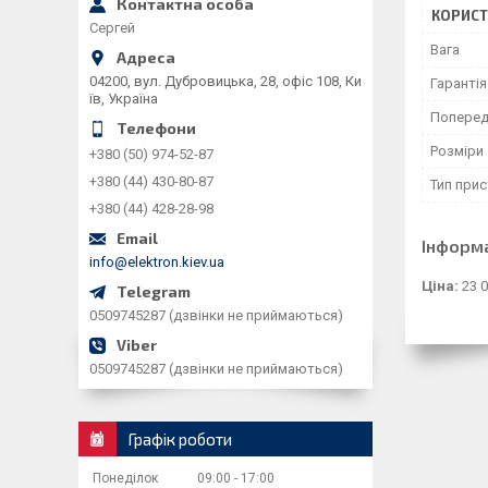
КОРИСТ
Сергей
Вага
04200, вул. Дубровицька, 28, офіс 108, Ки
Гарантія
їв, Україна
Поперед
Розміри
+380 (50) 974-52-87
+380 (44) 430-80-87
Тип при
+380 (44) 428-28-98
Інформ
info@elektron.kiev.ua
Ціна:
23 0
0509745287 (дзвінки не приймаються)
0509745287 (дзвінки не приймаються)
Графік роботи
Понеділок
09:00
17:00