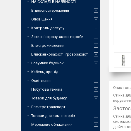
НА СКЛАДІ В НАЯВНОСТІ
Відеоспостереження
Оповіщення
Контроль доступу
Захисні екранувальні вироби
Електроживлення
Блискавкозахист і грозозахист
Розумний будинок
Кабель, провід
Освітлення
Опис тов
Побутова техніка
Стійка дл
Товари для будинку
керуванн
Електротранспорт
Застос
Товари для комп'ютерів
Стійка дл
системах 
Мережеве обладнання
дюймового