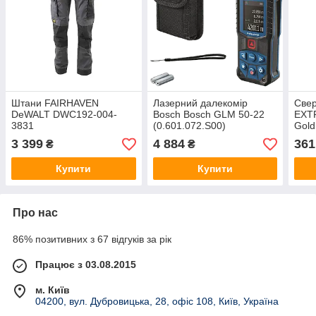
Штани FAIRHAVEN
Лазерний далекомір
Свер
DeWALT DWC192-004-
Bosch Bosch GLM 50-22
EXT
3831
(0.601.072.S00)
Gol
3 399
4 884
361
₴
₴
Купити
Купити
Про нас
86% позитивних з 67 відгуків за рік
Працює з 03.08.2015
м. Київ
04200, вул. Дубровицька, 28, офіс 108, Київ, Україна